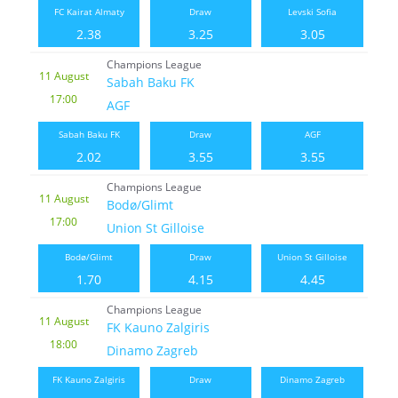
FC Kairat Almaty
Draw
Levski Sofia
2.38
3.25
3.05
Champions League
11 August
Sabah Baku FK
17:00
AGF
Sabah Baku FK
Draw
AGF
2.02
3.55
3.55
Champions League
11 August
Bodø/Glimt
17:00
Union St Gilloise
Bodø/Glimt
Draw
Union St Gilloise
1.70
4.15
4.45
Champions League
11 August
FK Kauno Zalgiris
18:00
Dinamo Zagreb
FK Kauno Zalgiris
Draw
Dinamo Zagreb