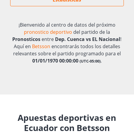
¡Bienvenido al centro de datos del próximo
pronostico deportivo
del partido de la
Pronosticos
entre
Dep. Cuenca vs EL Nacional
!
Aquí en
Betsson
encontrarás todos los detalles
relevantes sobre el partido programado para el
01/01/1970 00:00:00
.
(UTC-05:00)
Apuestas deportivas en
Ecuador con Betsson