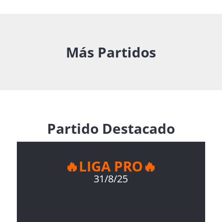
Más Partidos
Partido Destacado
🔥LIGA PRO🔥
31/8/25