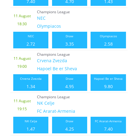
7.40
4.70
1.43
Champions League
11 August
NEC
18:30
Olympiacos
NEC
Draw
Olympiacos
2.72
3.35
2.58
Champions League
11 August
Crvena Zvezda
19:00
Hapoel Be er Sheva
Crvena Zvezda
Draw
Hapoel Be er Sheva
1.34
4.95
9.80
Champions League
11 August
NK Celje
19:15
FC Ararat-Armenia
NK Celje
Draw
FC Ararat-Armenia
1.47
4.25
7.40