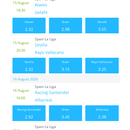
15 August
Alaves
18:30
Getafe
Alaves
Draw
Getafe
2.32
2.98
3.55
Spain La Liga
15 August
Sevilla
20:30
Rayo Vallecano
Sevilla
Draw
Rayo Vallecano
2.32
3.15
3.25
16 August 2026
Spain La Liga
16 August
Racing Santander
16:00
Villarreal
Racing Santander
Draw
Villarreal
2.92
3.45
2.38
Spain La Liga