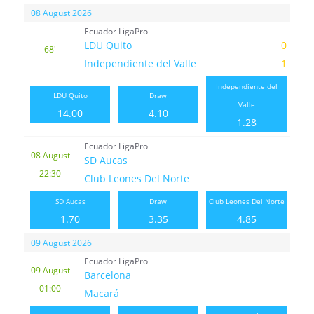
08 August 2026
Ecuador LigaPro
LDU Quito
0
68'
Independiente del Valle
1
Independiente del
LDU Quito
Draw
Valle
14.00
4.10
1.28
Ecuador LigaPro
08 August
SD Aucas
22:30
Club Leones Del Norte
SD Aucas
Draw
Club Leones Del Norte
1.70
3.35
4.85
09 August 2026
Ecuador LigaPro
09 August
Barcelona
01:00
Macará