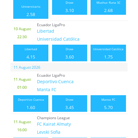
Draw
Mushuc Runa SC
Universitario
3.10
2.68
2.58
Ecuador LigaPro
10 August
Libertad
22:30
Universidad Católica
Libertad
Draw
Universidad Católica
4.15
3.60
1.75
11 August 2026
Ecuador LigaPro
11 August
Deportivo Cuenca
01:00
Manta FC
Deportivo Cuenca
Draw
Manta FC
1.60
3.45
5.70
Champions League
11 August
FC Kairat Almaty
16:00
Levski Sofia