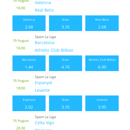
16 August
Valencia
16:00
Real Betis
Valencia
Draw
Real Betis
2.68
3.35
2.68
Spain La Liga
16 August
Barcelona
16:00
Athletic Club Bilbao
Barcelona
Draw
Athletic Club Bilbao
1.44
4.70
6.90
Spain La Liga
16 August
Espanyol
18:00
Levante
Espanyol
Draw
Levante
2.02
3.35
3.95
Spain La Liga
16 August
Celta Vigo
20:30