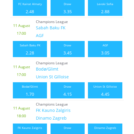
FC Kairat Almaty
Draw
Levski Sofia
2.48
3.35
2.88
Champions League
11 August
Sabah Baku FK
17:00
AGF
Sabah Baku FK
Draw
AGF
2.28
3.45
3.05
Champions League
11 August
Bodø/Glimt
17:00
Union St Gilloise
Bodø/Glimt
Draw
Union St Gilloise
1.70
4.15
4.45
Champions League
11 August
FK Kauno Zalgiris
18:00
Dinamo Zagreb
FK Kauno Zalgiris
Draw
Dinamo Zagreb