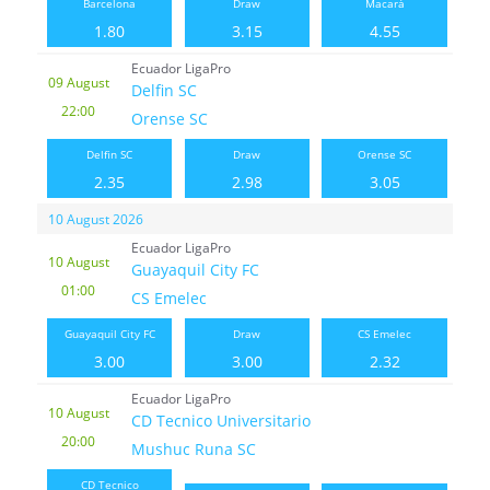
Barcelona
Draw
Macará
1.80
3.15
4.55
Ecuador LigaPro
09 August
Delfin SC
22:00
Orense SC
Delfin SC
Draw
Orense SC
2.35
2.98
3.05
10 August 2026
Ecuador LigaPro
10 August
Guayaquil City FC
01:00
CS Emelec
Guayaquil City FC
Draw
CS Emelec
3.00
3.00
2.32
Ecuador LigaPro
10 August
CD Tecnico Universitario
20:00
Mushuc Runa SC
CD Tecnico