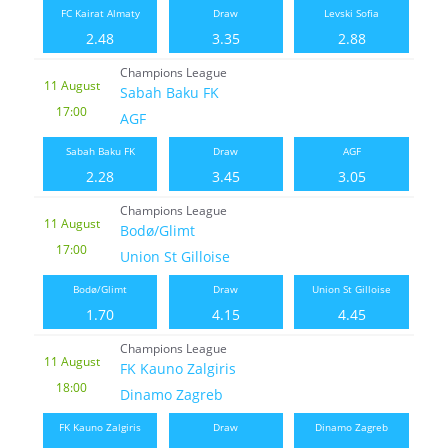
FC Kairat Almaty
Draw
Levski Sofia
2.48
3.35
2.88
Champions League
11 August
Sabah Baku FK
17:00
AGF
Sabah Baku FK
Draw
AGF
2.28
3.45
3.05
Champions League
11 August
Bodø/Glimt
17:00
Union St Gilloise
Bodø/Glimt
Draw
Union St Gilloise
1.70
4.15
4.45
Champions League
11 August
FK Kauno Zalgiris
18:00
Dinamo Zagreb
FK Kauno Zalgiris
Draw
Dinamo Zagreb