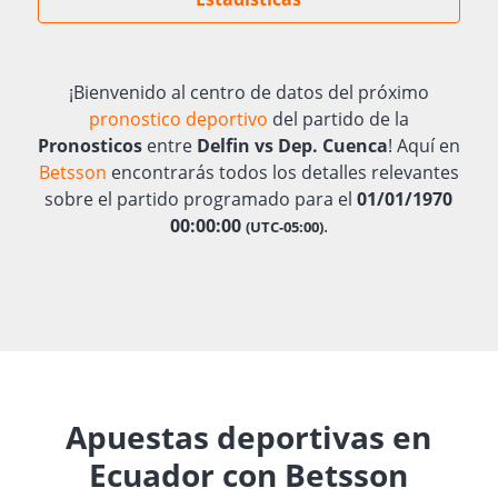
¡Bienvenido al centro de datos del próximo
pronostico deportivo
del partido de la
Pronosticos
entre
Delfin vs Dep. Cuenca
! Aquí en
Betsson
encontrarás todos los detalles relevantes
sobre el partido programado para el
01/01/1970
00:00:00
.
(UTC-05:00)
Apuestas deportivas en
Ecuador con Betsson