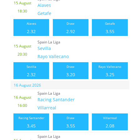
15 August
Alaves
18:30
Getafe
Alaves
Draw
Getafe
2.32
2.92
3.55
Spain La Liga
15 August
Sevilla
20:30
Rayo Vallecano
Sevilla
Draw
Rayo Vallecano
2.32
3.20
3.25
16 August 2026
Spain La Liga
16 August
Racing Santander
16:00
Villarreal
Racing Santander
Draw
Villarreal
3.45
3.55
2.08
Spain La Liga