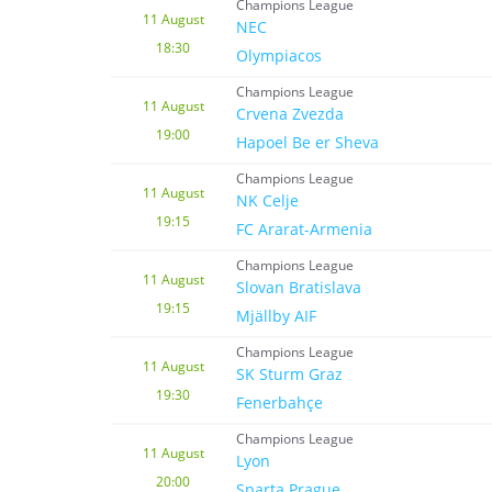
Champions League
11 August
NEC
18:30
Olympiacos
Champions League
11 August
Crvena Zvezda
19:00
Hapoel Be er Sheva
Champions League
11 August
NK Celje
19:15
FC Ararat-Armenia
Champions League
11 August
Slovan Bratislava
19:15
Mjällby AIF
Champions League
11 August
SK Sturm Graz
19:30
Fenerbahçe
Champions League
11 August
Lyon
20:00
Sparta Prague