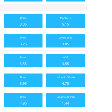
Draw
Manta FC
3.35
5.15
Draw
Levski Sofia
3.25
3.05
Draw
AGF
3.55
3.55
Draw
Union St Gilloise
3.95
4.70
Draw
Dinamo Zagreb
4.95
1.44