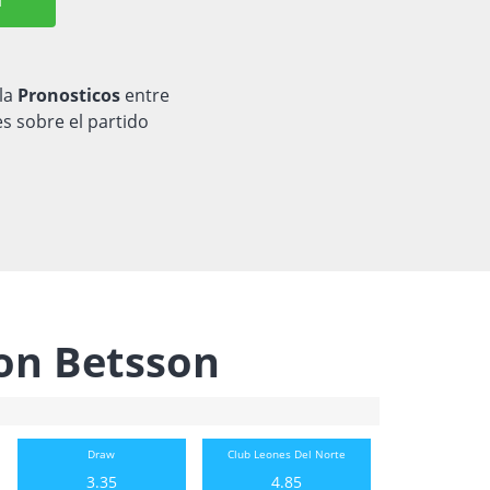
 la
Pronosticos
entre
s sobre el partido
on Betsson
Draw
Club Leones Del Norte
3.35
4.85