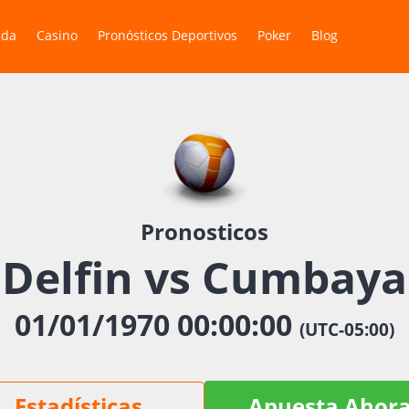
ida
Casino
Pronósticos Deportivos
Poker
Blog
Pronosticos
Delfin vs Cumbaya
01/01/1970 00:00:00
(UTC-05:00)
Estadísticas
Apuesta Ahor