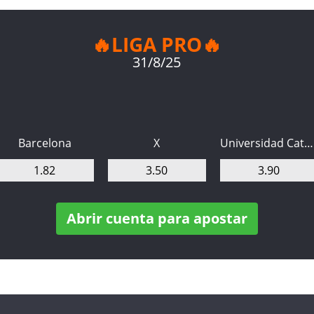
🔥LIGA PRO🔥
31/8/25
Barcelona
X
Universidad Catolica
1.82
3.50
3.90
Abrir cuenta para apostar