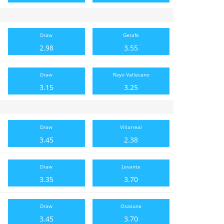
Draw
Getafe
2.98
3.55
Draw
Rayo Vallecano
3.15
3.25
Draw
Villarreal
3.45
2.38
Draw
Levante
3.35
3.70
Draw
Osasuna
3.45
3.70