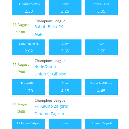
FC Kairat Almaty
Draw
Levski Sofia
2.38
3.25
3.05
Champions League
11 August
Sabah Baku FK
17:00
AGF
Sabah Baku FK
Draw
AGF
2.02
3.55
3.55
Champions League
11 August
Bodø/Glimt
17:00
Union St Gilloise
Bodø/Glimt
Draw
Union St Gilloise
1.70
4.15
4.45
Champions League
11 August
FK Kauno Zalgiris
18:00
Dinamo Zagreb
FK Kauno Zalgiris
Draw
Dinamo Zagreb