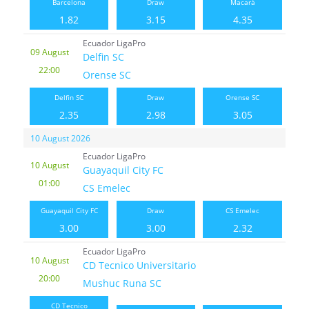
Barcelona
Draw
Macará
1.82
3.15
4.35
Ecuador LigaPro
09 August
Delfin SC
22:00
Orense SC
Delfin SC
Draw
Orense SC
2.35
2.98
3.05
10 August 2026
Ecuador LigaPro
10 August
Guayaquil City FC
01:00
CS Emelec
Guayaquil City FC
Draw
CS Emelec
3.00
3.00
2.32
Ecuador LigaPro
10 August
CD Tecnico Universitario
20:00
Mushuc Runa SC
CD Tecnico