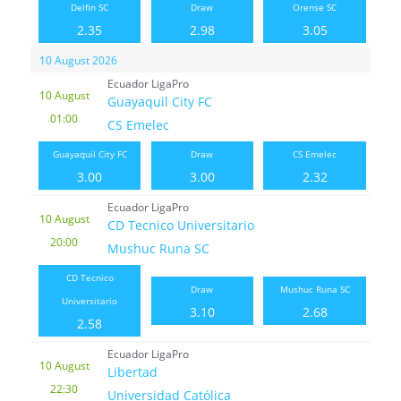
Delfin SC
Draw
Orense SC
2.35
2.98
3.05
10 August 2026
Ecuador LigaPro
10 August
Guayaquil City FC
01:00
CS Emelec
Guayaquil City FC
Draw
CS Emelec
3.00
3.00
2.32
Ecuador LigaPro
10 August
CD Tecnico Universitario
20:00
Mushuc Runa SC
CD Tecnico
Draw
Mushuc Runa SC
Universitario
3.10
2.68
2.58
Ecuador LigaPro
10 August
Libertad
22:30
Universidad Católica