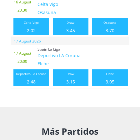
16 August
Celta Vigo
20:30
Osasuna
Celta Vigo
Draw
Osasuna
2.02
3.45
3.70
17 August 2026
Spain La Liga
17 August
Deportivo LA Coruna
20:00
Elche
Deportivo LA Coruna
Draw
Elche
2.48
3.15
3.05
Más Partidos