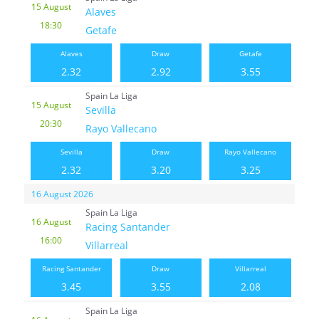
15 August
Alaves
18:30
Getafe
Alaves
Draw
Getafe
2.32
2.92
3.55
Spain La Liga
15 August
Sevilla
20:30
Rayo Vallecano
Sevilla
Draw
Rayo Vallecano
2.32
3.20
3.25
16 August 2026
Spain La Liga
16 August
Racing Santander
16:00
Villarreal
Racing Santander
Draw
Villarreal
3.45
3.55
2.08
Spain La Liga