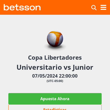
Copa Libertadores
Universitario vs Junior
07/05/2024 22:00:00
(UTC-05:00)
Apuesta Ahora
Estadísticas