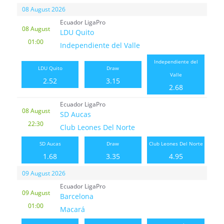
08 August 2026
Ecuador LigaPro
08 August
LDU Quito
01:00
Independiente del Valle
Independiente del
LDU Quito
Draw
Valle
2.52
3.15
2.68
Ecuador LigaPro
08 August
SD Aucas
22:30
Club Leones Del Norte
SD Aucas
Draw
Club Leones Del Norte
1.68
3.35
4.95
09 August 2026
Ecuador LigaPro
09 August
Barcelona
01:00
Macará