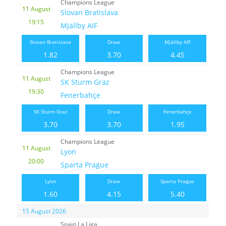
Champions League
11 August
Slovan Bratislava
19:15
Mjällby AIF
Slovan Bratislava
Draw
Mjällby AIF
1.82
3.70
4.45
Champions League
11 August
SK Sturm Graz
19:30
Fenerbahçe
SK Sturm Graz
Draw
Fenerbahçe
3.70
3.70
1.95
Champions League
11 August
Lyon
20:00
Sparta Prague
Lyon
Draw
Sparta Prague
1.60
4.15
5.40
15 August 2026
Spain La Liga