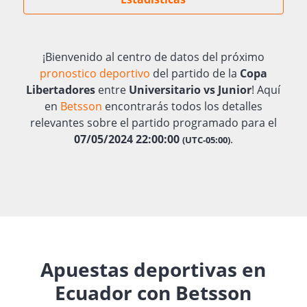
¡Bienvenido al centro de datos del próximo
pronostico deportivo
del partido de la
Copa
Libertadores
entre
Universitario vs Junior
! Aquí
en
Betsson
encontrarás todos los detalles
relevantes sobre el partido programado para el
07/05/2024 22:00:00
.
(UTC-05:00)
Apuestas deportivas en
Ecuador con Betsson