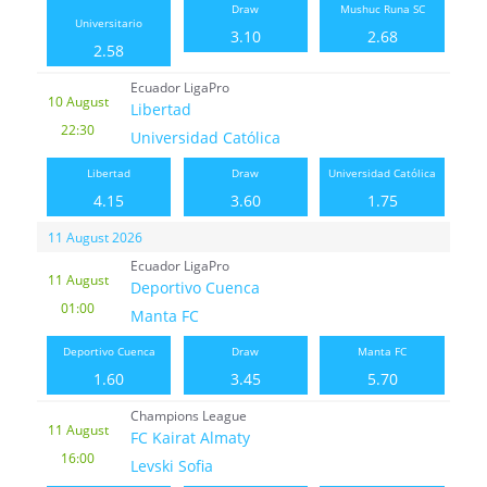
Draw
Mushuc Runa SC
Universitario
3.10
2.68
2.58
Ecuador LigaPro
10 August
Libertad
22:30
Universidad Católica
Libertad
Draw
Universidad Católica
4.15
3.60
1.75
11 August 2026
Ecuador LigaPro
11 August
Deportivo Cuenca
01:00
Manta FC
Deportivo Cuenca
Draw
Manta FC
1.60
3.45
5.70
Champions League
11 August
FC Kairat Almaty
16:00
Levski Sofia