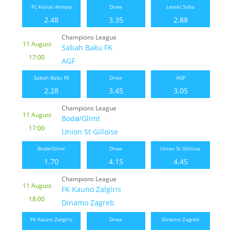
FC Kairat Almaty
Draw
Levski Sofia
2.48
3.35
2.88
Champions League
11 August
Sabah Baku FK
17:00
AGF
Sabah Baku FK
Draw
AGF
2.28
3.45
3.05
Champions League
11 August
Bodø/Glimt
17:00
Union St Gilloise
Bodø/Glimt
Draw
Union St Gilloise
1.70
4.15
4.45
Champions League
11 August
FK Kauno Zalgiris
18:00
Dinamo Zagreb
FK Kauno Zalgiris
Draw
Dinamo Zagreb