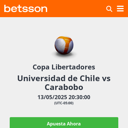
Copa Libertadores
Universidad de Chile vs
Carabobo
13/05/2025 20:30:00
(UTC-05:00)
Apuesta Ahora