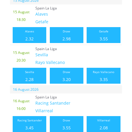
15 August 2026
Spain La Liga
15 August
Alaves
18:30
Getafe
Alaves
Draw
Getafe
2.32
2.98
3.55
Spain La Liga
15 August
Sevilla
20:30
Rayo Vallecano
Sevilla
Draw
Rayo Vallecano
2.28
3.20
3.35
16 August 2026
Spain La Liga
16 August
Racing Santander
16:00
Villarreal
Racing Santander
Draw
Villarreal
3.45
3.55
2.08