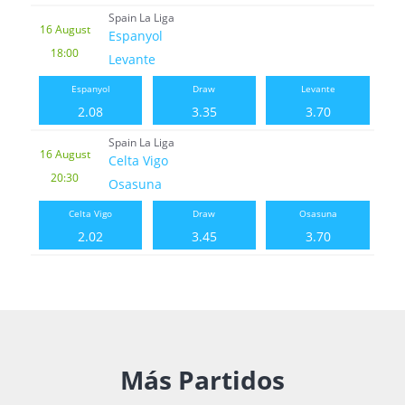
Spain La Liga
16 August
Espanyol
18:00
Levante
Espanyol
Draw
Levante
2.08
3.35
3.70
Spain La Liga
16 August
Celta Vigo
20:30
Osasuna
Celta Vigo
Draw
Osasuna
2.02
3.45
3.70
Más Partidos