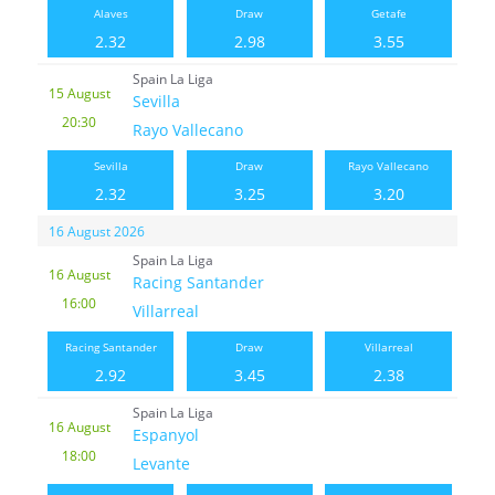
Alaves
Draw
Getafe
2.32
2.98
3.55
Spain La Liga
15 August
Sevilla
20:30
Rayo Vallecano
Sevilla
Draw
Rayo Vallecano
2.32
3.25
3.20
16 August 2026
Spain La Liga
16 August
Racing Santander
16:00
Villarreal
Racing Santander
Draw
Villarreal
2.92
3.45
2.38
Spain La Liga
16 August
Espanyol
18:00
Levante