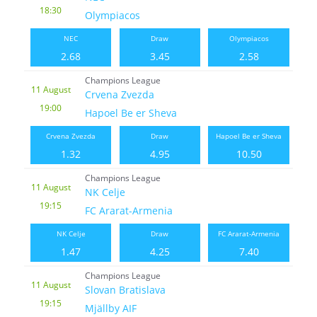
18:30
Olympiacos
NEC
Draw
Olympiacos
2.68
3.45
2.58
Champions League
11 August
Crvena Zvezda
19:00
Hapoel Be er Sheva
Crvena Zvezda
Draw
Hapoel Be er Sheva
1.32
4.95
10.50
Champions League
11 August
NK Celje
19:15
FC Ararat-Armenia
NK Celje
Draw
FC Ararat-Armenia
1.47
4.25
7.40
Champions League
11 August
Slovan Bratislava
19:15
Mjällby AIF