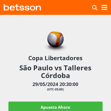
Copa Libertadores
São Paulo vs Talleres
Córdoba
29/05/2024 20:30:00
(UTC-05:00)
Apuesta Ahora