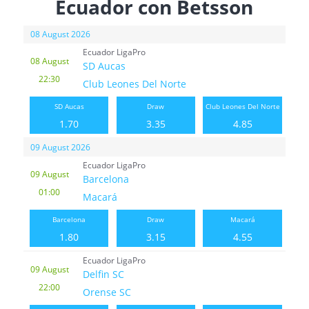
Ecuador con Betsson
08 August 2026
Ecuador LigaPro
08 August
SD Aucas
22:30
Club Leones Del Norte
SD Aucas
Draw
Club Leones Del Norte
1.70
3.35
4.85
09 August 2026
Ecuador LigaPro
09 August
Barcelona
01:00
Macará
Barcelona
Draw
Macará
1.80
3.15
4.55
Ecuador LigaPro
09 August
Delfin SC
22:00
Orense SC