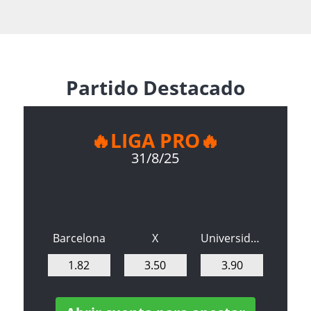
Partido Destacado
🔥LIGA PRO🔥
31/8/25
Barcelona
X
Universidad Catolica
1.82
3.50
3.90