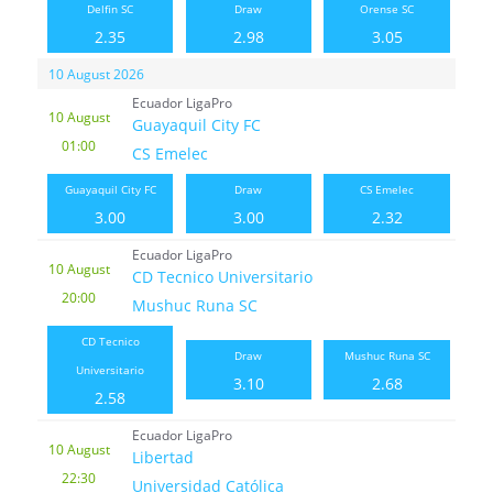
Delfin SC
Draw
Orense SC
2.35
2.98
3.05
10 August 2026
Ecuador LigaPro
10 August
Guayaquil City FC
01:00
CS Emelec
Guayaquil City FC
Draw
CS Emelec
3.00
3.00
2.32
Ecuador LigaPro
10 August
CD Tecnico Universitario
20:00
Mushuc Runa SC
CD Tecnico
Draw
Mushuc Runa SC
Universitario
3.10
2.68
2.58
Ecuador LigaPro
10 August
Libertad
22:30
Universidad Católica