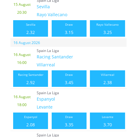
Spain La Liga
15 August
Sevilla
20:30
Rayo Vallecano
Sevilla
Draw
Rayo Vallecano
2.32
3.15
3.25
16 August 2026
Spain La Liga
16 August
Racing Santander
16:00
Villarreal
Racing Santander
Draw
Villarreal
2.92
3.45
2.38
Spain La Liga
16 August
Espanyol
18:00
Levante
Espanyol
Draw
Levante
2.08
3.35
3.70
Spain La Liga