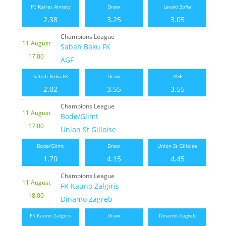
FC Kairat Almaty
Draw
Levski Sofia
2.38
3.25
3.05
Champions League
11 August
Sabah Baku FK
17:00
AGF
Sabah Baku FK
Draw
AGF
2.02
3.55
3.55
Champions League
11 August
Bodø/Glimt
17:00
Union St Gilloise
Bodø/Glimt
Draw
Union St Gilloise
1.70
4.15
4.45
Champions League
11 August
FK Kauno Zalgiris
18:00
Dinamo Zagreb
FK Kauno Zalgiris
Draw
Dinamo Zagreb