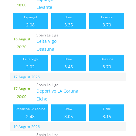
18:00
Levante
Espanyol
Draw
Levante
2.08
3.35
3.70
Spain La Liga
16 August
Celta Vigo
20:30
Osasuna
Celta Vigo
Draw
Osasuna
2.02
3.45
3.70
17 August 2026
Spain La Liga
17 August
Deportivo LA Coruna
20:00
Elche
Deportivo LA Coruna
Draw
Elche
2.48
3.05
3.15
19 August 2026
Spain La Liga