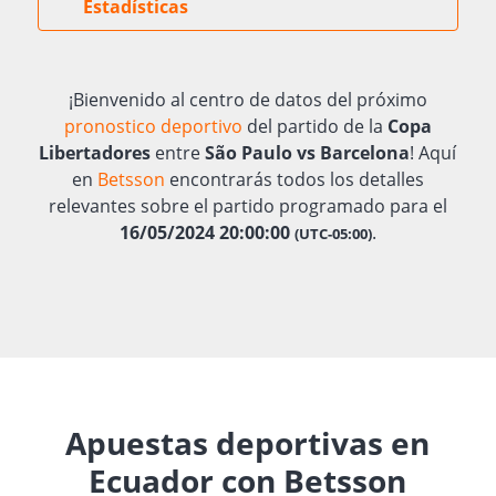
Estadísticas
¡Bienvenido al centro de datos del próximo
pronostico deportivo
del partido de la
Copa
Libertadores
entre
São Paulo vs Barcelona
! Aquí
en
Betsson
encontrarás todos los detalles
relevantes sobre el partido programado para el
16/05/2024 20:00:00
.
(UTC-05:00)
Apuestas deportivas en
Ecuador con Betsson