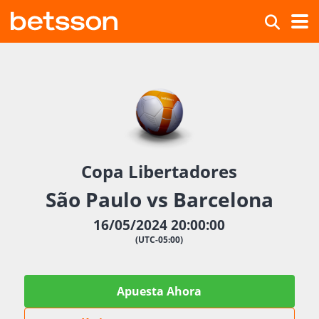
Copa Libertadores
São Paulo vs Barcelona
16/05/2024 20:00:00
(UTC-05:00)
Apuesta Ahora