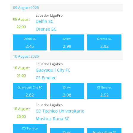
09 August 2026
Ecuador LigaPro
09 August
Delfin SC
22:00
Orense SC
Delfin SC
Draw
Orense SC
2.45
2.98
2.92
10 August 2026
Ecuador LigaPro
10 August
Guayaquil City FC
01:00
CS Emelec
Guayaquil City FC
Draw
CS Emelec
2.82
2.98
2.52
Ecuador LigaPro
10 August
CD Tecnico Universitario
20:00
Mushuc Runa SC
CD Tecnico
Draw
Mushuc Runa SC