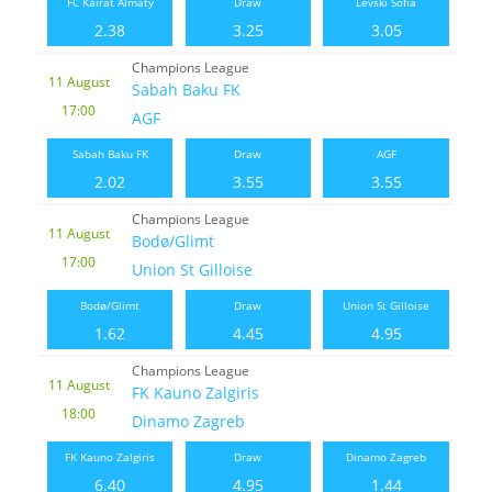
FC Kairat Almaty
Draw
Levski Sofia
2.38
3.25
3.05
Champions League
11 August
Sabah Baku FK
17:00
AGF
Sabah Baku FK
Draw
AGF
2.02
3.55
3.55
Champions League
11 August
Bodø/Glimt
17:00
Union St Gilloise
Bodø/Glimt
Draw
Union St Gilloise
1.62
4.45
4.95
Champions League
11 August
FK Kauno Zalgiris
18:00
Dinamo Zagreb
FK Kauno Zalgiris
Draw
Dinamo Zagreb
6.40
4.95
1.44