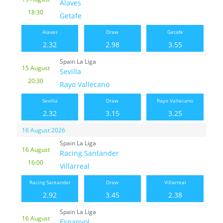
Alaves
18:30
Getafe
Alaves
Draw
Getafe
2.32
2.98
3.55
Spain La Liga
15 August
Sevilla
20:30
Rayo Vallecano
Sevilla
Draw
Rayo Vallecano
2.32
3.15
3.25
16 August 2026
Spain La Liga
16 August
Racing Santander
16:00
Villarreal
Racing Santander
Draw
Villarreal
2.92
3.45
2.38
Spain La Liga
16 August
Espanyol