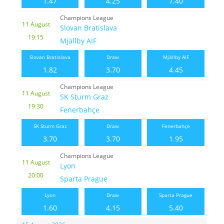
1.47
4.25
7.40
Champions League
11 August
Slovan Bratislava
19:15
Mjällby AIF
Slovan Bratislava
Draw
Mjällby AIF
1.82
3.70
4.45
Champions League
11 August
SK Sturm Graz
19:30
Fenerbahçe
SK Sturm Graz
Draw
Fenerbahçe
3.70
3.70
1.95
Champions League
11 August
Lyon
20:00
Sparta Prague
Lyon
Draw
Sparta Prague
1.60
4.15
5.40