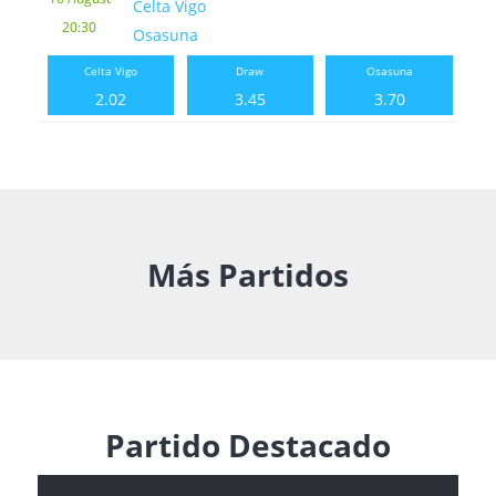
Celta Vigo
20:30
Osasuna
Celta Vigo
Draw
Osasuna
2.02
3.45
3.70
Más Partidos
Partido Destacado