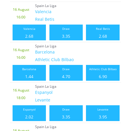
Spain La Liga
16 August
Valencia
16:00
Real Betis
Valencia
Draw
Real Betis
2.68
3.35
2.68
Spain La Liga
16 August
Barcelona
16:00
Athletic Club Bilbao
Barcelona
Draw
Athletic Club Bilbao
1.44
4.70
6.90
Spain La Liga
16 August
Espanyol
18:00
Levante
Espanyol
Draw
Levante
2.02
3.35
3.95
Spain La Liga
16 August