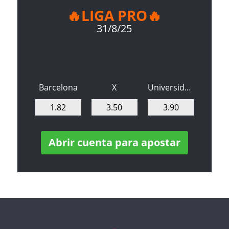
🔥LIGA PRO🔥
31/8/25
Barcelona
X
Universidad Catolica
1.82
3.50
3.90
Abrir cuenta para apostar