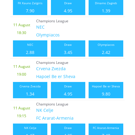
FK Kauno Zalgiris
Draw
Dinamo Zagreb
7.90
4.95
1.39
Champions League
11 August
NEC
18:30
Olympiacos
NEC
Draw
Olympiacos
2.88
3.45
2.42
Champions League
11 August
Crvena Zvezda
19:00
Hapoel Be er Sheva
Crvena Zvezda
Draw
Hapoel Be er Sheva
1.34
4.95
9.80
Champions League
11 August
NK Celje
19:15
FC Ararat-Armenia
NK Celje
Draw
FC Ararat-Armenia