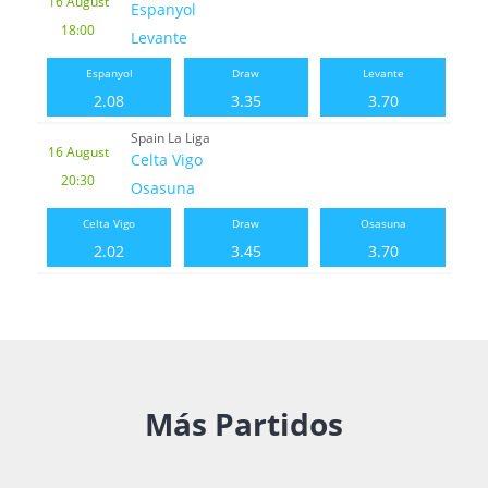
16 August
Espanyol
18:00
Levante
Espanyol
Draw
Levante
2.08
3.35
3.70
Spain La Liga
16 August
Celta Vigo
20:30
Osasuna
Celta Vigo
Draw
Osasuna
2.02
3.45
3.70
Más Partidos