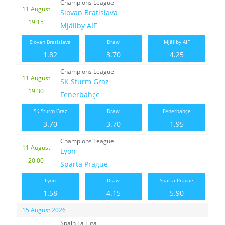
Champions League
11 August
Slovan Bratislava
19:15
Mjällby AIF
Slovan Bratislava
Draw
Mjällby AIF
1.82
3.70
4.25
Champions League
11 August
SK Sturm Graz
19:30
Fenerbahçe
SK Sturm Graz
Draw
Fenerbahçe
3.70
3.70
1.95
Champions League
11 August
Lyon
20:00
Sparta Prague
Lyon
Draw
Sparta Prague
1.58
4.15
5.90
15 August 2026
Spain La Liga