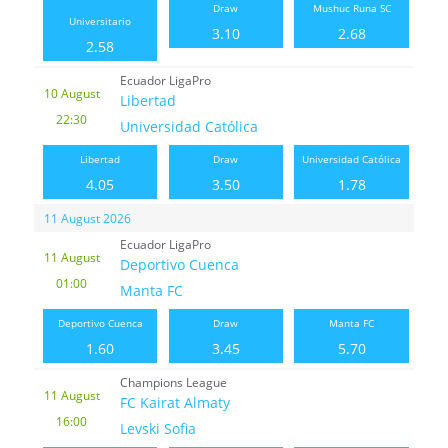
Draw
Mushuc Runa SC
Universitario
3.10
2.68
2.58
Ecuador LigaPro
10 August
Libertad
22:30
Universidad Católica
Libertad
Draw
Universidad Católica
4.05
3.50
1.78
11 August 2026
Ecuador LigaPro
11 August
Deportivo Cuenca
01:00
Manta FC
Deportivo Cuenca
Draw
Manta FC
1.60
3.45
5.70
Champions League
11 August
FC Kairat Almaty
16:00
Levski Sofia