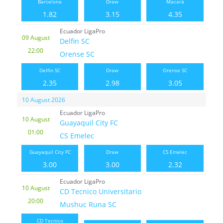
Barcelona
Draw
Macará
1.82
3.15
4.35
Ecuador LigaPro
09 August
Delfin SC
22:00
Orense SC
Delfin SC
Draw
Orense SC
2.35
2.98
3.05
10 August 2026
Ecuador LigaPro
10 August
Guayaquil City FC
01:00
CS Emelec
Guayaquil City FC
Draw
CS Emelec
3.00
3.00
2.32
Ecuador LigaPro
10 August
CD Tecnico Universitario
20:00
Mushuc Runa SC
CD Tecnico