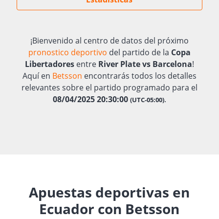
¡Bienvenido al centro de datos del próximo
pronostico deportivo
del partido de la
Copa
Libertadores
entre
River Plate vs Barcelona
!
Aquí en
Betsson
encontrarás todos los detalles
relevantes sobre el partido programado para el
08/04/2025 20:30:00
.
(UTC-05:00)
Apuestas deportivas en
Ecuador con Betsson