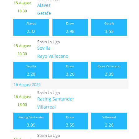
15 August
Alaves
18:30
Getafe
Alaves
Draw
Getafe
2.32
2.98
3.55
Spain La Liga
15 August
Sevilla
20:30
Rayo Vallecano
Sevilla
Draw
Rayo Vallecano
2.28
3.20
3.35
16 August 2026
Spain La Liga
16 August
Racing Santander
16:00
Villarreal
Racing Santander
Draw
Villarreal
3.05
3.55
2.28
Spain La Liga