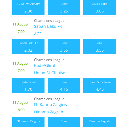
FC Kairat Almaty
Draw
Levski Sofia
2.38
3.25
3.05
Champions League
11 August
Sabah Baku FK
17:00
AGF
Sabah Baku FK
Draw
AGF
2.02
3.55
3.55
Champions League
11 August
Bodø/Glimt
17:00
Union St Gilloise
Bodø/Glimt
Draw
Union St Gilloise
1.70
4.15
4.45
Champions League
11 August
FK Kauno Zalgiris
18:00
Dinamo Zagreb
FK Kauno Zalgiris
Draw
Dinamo Zagreb