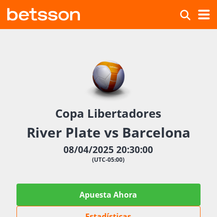
Copa Libertadores
River Plate vs Barcelona
08/04/2025 20:30:00
(UTC-05:00)
Apuesta Ahora
Estadísticas