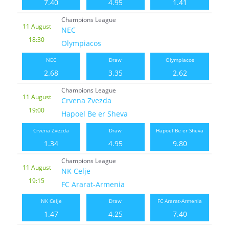
7.40
4.95
1.41
Champions League
11 August
NEC
18:30
Olympiacos
NEC
Draw
Olympiacos
2.68
3.35
2.62
Champions League
11 August
Crvena Zvezda
19:00
Hapoel Be er Sheva
Crvena Zvezda
Draw
Hapoel Be er Sheva
1.34
4.95
9.80
Champions League
11 August
NK Celje
19:15
FC Ararat-Armenia
NK Celje
Draw
FC Ararat-Armenia
1.47
4.25
7.40