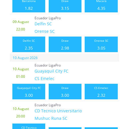
Barcelona
Draw
Macará
1.82
3.15
4.35
Ecuador LigaPro
09 August
Delfin SC
22:00
Orense SC
Delfin SC
Draw
Orense SC
2.35
2.98
3.05
10 August 2026
Ecuador LigaPro
10 August
Guayaquil City FC
01:00
CS Emelec
Guayaquil City FC
Draw
CS Emelec
3.00
3.00
2.32
Ecuador LigaPro
10 August
CD Tecnico Universitario
20:00
Mushuc Runa SC
CD Tecnico