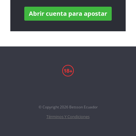
Abrir cuenta para apostar
© Copyright
2026
Betsson Ecuador
Términos Y Condiciones