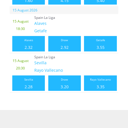
1.60
4.15
5.40
15 August 2026
Spain La Liga
15 August
Alaves
18:30
Getafe
Alaves
Draw
Getafe
2.32
2.92
3.55
Spain La Liga
15 August
Sevilla
20:30
Rayo Vallecano
Sevilla
Draw
Rayo Vallecano
2.28
3.20
3.35