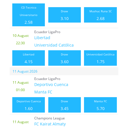
CD Tecnico
Draw
Mushuc Runa SC
Universitario
3.10
2.68
2.58
Ecuador LigaPro
10 August
Libertad
22:30
Universidad Católica
Libertad
Draw
Universidad Católica
4.15
3.60
1.75
11 August 2026
Ecuador LigaPro
11 August
Deportivo Cuenca
01:00
Manta FC
Deportivo Cuenca
Draw
Manta FC
1.60
3.45
5.70
Champions League
11 August
FC Kairat Almaty