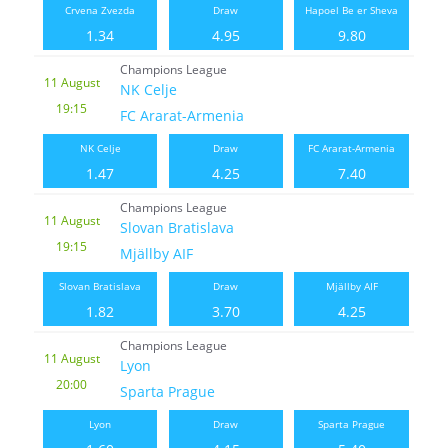
Crvena Zvezda
Draw
Hapoel Be er Sheva
1.34
4.95
9.80
Champions League
11 August
NK Celje
19:15
FC Ararat-Armenia
NK Celje
Draw
FC Ararat-Armenia
1.47
4.25
7.40
Champions League
11 August
Slovan Bratislava
19:15
Mjällby AIF
Slovan Bratislava
Draw
Mjällby AIF
1.82
3.70
4.25
Champions League
11 August
Lyon
20:00
Sparta Prague
Lyon
Draw
Sparta Prague