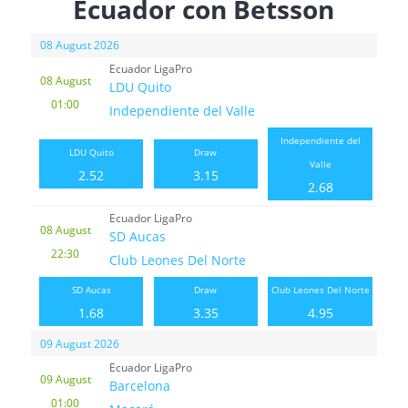
Ecuador con Betsson
08 August 2026
Ecuador LigaPro
08 August
LDU Quito
01:00
Independiente del Valle
Independiente del
LDU Quito
Draw
Valle
2.52
3.15
2.68
Ecuador LigaPro
08 August
SD Aucas
22:30
Club Leones Del Norte
SD Aucas
Draw
Club Leones Del Norte
1.68
3.35
4.95
09 August 2026
Ecuador LigaPro
09 August
Barcelona
01:00