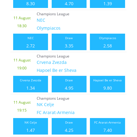
8.30
4.70
1.39
Champions League
11 August
NEC
18:30
Olympiacos
NEC
Draw
Olympiacos
2.72
3.35
2.58
Champions League
11 August
Crvena Zvezda
19:00
Hapoel Be er Sheva
Crvena Zvezda
Draw
Hapoel Be er Sheva
1.34
4.95
9.80
Champions League
11 August
NK Celje
19:15
FC Ararat-Armenia
NK Celje
Draw
FC Ararat-Armenia
1.47
4.25
7.40