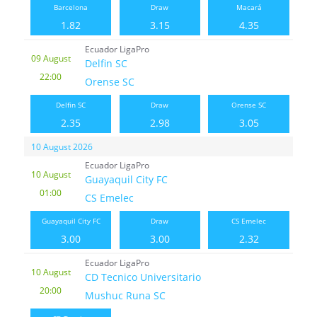
Barcelona
Draw
Macará
1.82
3.15
4.35
Ecuador LigaPro
09 August
Delfin SC
22:00
Orense SC
Delfin SC
Draw
Orense SC
2.35
2.98
3.05
10 August 2026
Ecuador LigaPro
10 August
Guayaquil City FC
01:00
CS Emelec
Guayaquil City FC
Draw
CS Emelec
3.00
3.00
2.32
Ecuador LigaPro
10 August
CD Tecnico Universitario
20:00
Mushuc Runa SC