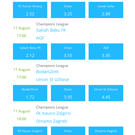
FC Kairat Almaty
Draw
Levski Sofia
2.52
3.25
2.88
Champions League
11 August
Sabah Baku FK
17:00
AGF
Sabah Baku FK
Draw
AGF
2.12
3.55
3.35
Champions League
11 August
Bodø/Glimt
17:00
Union St Gilloise
Bodø/Glimt
Draw
Union St Gilloise
1.72
3.95
4.45
Champions League
11 August
FK Kauno Zalgiris
18:00
Dinamo Zagreb
FK Kauno Zalgiris
Draw
Dinamo Zagreb