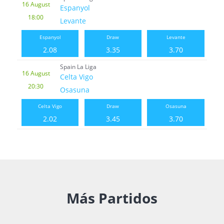
16 August
Espanyol
18:00
Levante
Espanyol
Draw
Levante
2.08
3.35
3.70
Spain La Liga
16 August
Celta Vigo
20:30
Osasuna
Celta Vigo
Draw
Osasuna
2.02
3.45
3.70
Más Partidos