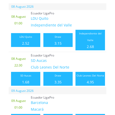
08 August 2026
Ecuador LigaPro
08 August
LDU Quito
01:00
Independiente del Valle
Independiente del
LDU Quito
Draw
Valle
2.52
3.15
2.68
Ecuador LigaPro
08 August
SD Aucas
22:30
Club Leones Del Norte
SD Aucas
Draw
Club Leones Del Norte
1.68
3.35
4.95
09 August 2026
Ecuador LigaPro
09 August
Barcelona
01:00
Macará