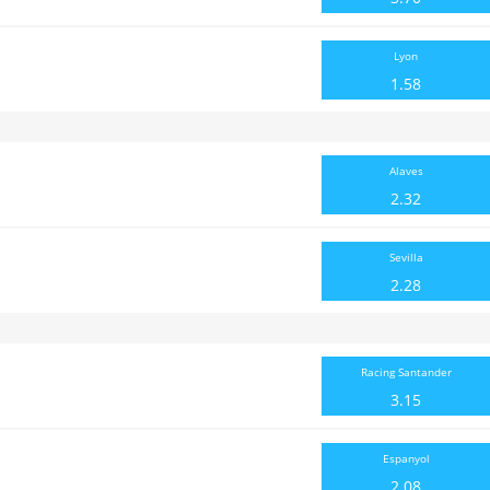
Lyon
1.58
Alaves
2.32
Sevilla
2.28
Racing Santander
3.15
Espanyol
2.08