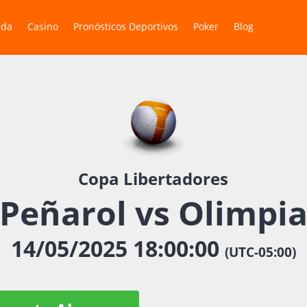
ida
Casino
Pronósticos Deportivos
Poker
Blog
Copa Libertadores
Peñarol vs Olimpi
14/05/2025 18:00:00
(UTC-05:00)