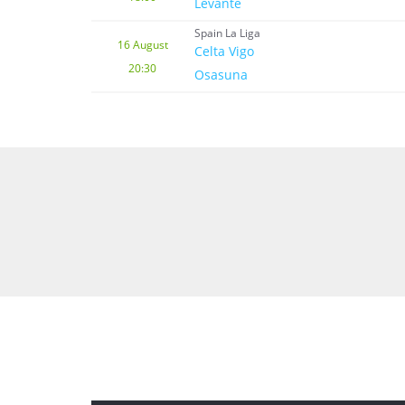
Levante
Spain La Liga
16 August
Celta Vigo
20:30
Osasuna