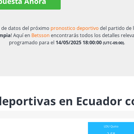
puesta Ahora
o de datos del próximo
pronostico deportivo
del partido de 
impia
! Aquí en
Betsson
encontrarás todos los detalles releva
programado para el
14/05/2025 18:00:00
.
(UTC-05:00)
deportivas en Ecuador c
LDU Quito
2.58