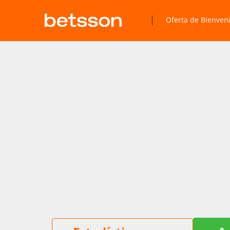
Oferta de Bienven