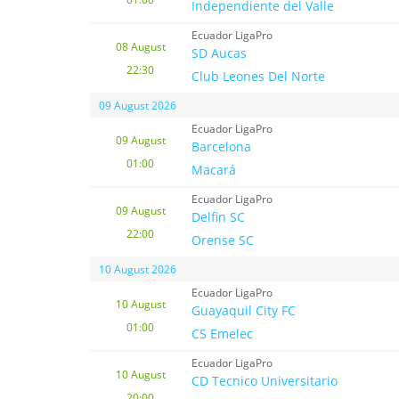
Independiente del Valle
Ecuador LigaPro
08 August
SD Aucas
22:30
Club Leones Del Norte
09 August 2026
Ecuador LigaPro
09 August
Barcelona
01:00
Macará
Ecuador LigaPro
09 August
Delfin SC
22:00
Orense SC
10 August 2026
Ecuador LigaPro
10 August
Guayaquil City FC
01:00
CS Emelec
Ecuador LigaPro
10 August
CD Tecnico Universitario
20:00