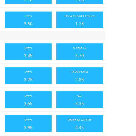
Draw
Universidad Católica
3.50
1.78
Draw
Manta FC
3.45
5.70
Draw
Levski Sofia
3.25
2.88
Draw
AGF
3.55
3.35
Draw
Union St Gilloise
3.95
4.45