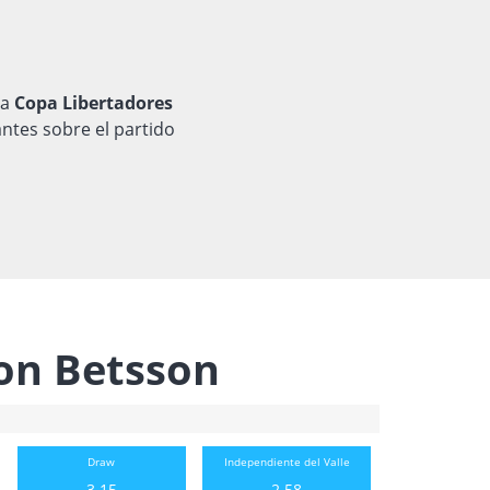
la
Copa Libertadores
ntes sobre el partido
on Betsson
Draw
Independiente del Valle
3.15
2.58