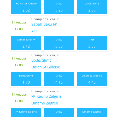
FC Kairat Almaty
Draw
Levski Sofia
2.52
3.25
2.88
Champions League
11 August
Sabah Baku FK
17:00
AGF
Sabah Baku FK
Draw
AGF
2.12
3.55
3.35
Champions League
11 August
Bodø/Glimt
17:00
Union St Gilloise
Bodø/Glimt
Draw
Union St Gilloise
1.70
4.15
4.45
Champions League
11 August
FK Kauno Zalgiris
18:00
Dinamo Zagreb
FK Kauno Zalgiris
Draw
Dinamo Zagreb