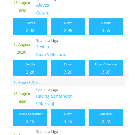
15 August
Alaves
18:30
Getafe
Alaves
Draw
Getafe
2.32
2.98
3.55
Spain La Liga
15 August
Sevilla
20:30
Rayo Vallecano
Sevilla
Draw
Rayo Vallecano
2.28
3.20
3.35
16 August 2026
Spain La Liga
16 August
Racing Santander
16:00
Villarreal
Racing Santander
Draw
Villarreal
3.15
3.45
2.22
Spain La Liga