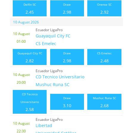
Delfin SC
Draw
Orense SC
2.45
2.98
2.92
10 August 2026
Ecuador LigaPro
10 August
Guayaquil City FC
01:00
CS Emelec
Guayaquil City FC
Draw
CS Emelec
2.82
2.98
2.48
Ecuador LigaPro
10 August
CD Tecnico Universitario
20:00
Mushuc Runa SC
CD Tecnico
Draw
Mushuc Runa SC
Universitario
3.10
2.68
2.58
Ecuador LigaPro
10 August
Libertad
22:30