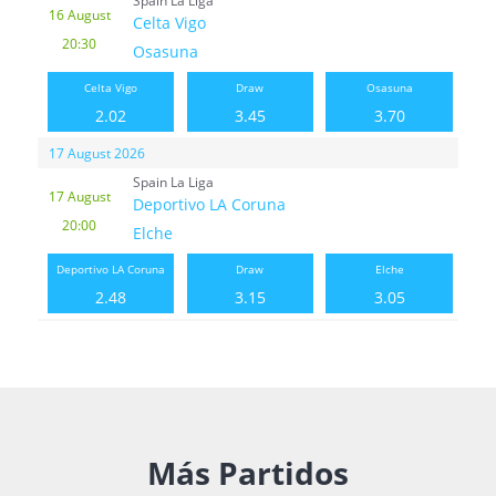
Spain La Liga
16 August
Celta Vigo
20:30
Osasuna
Celta Vigo
Draw
Osasuna
2.02
3.45
3.70
17 August 2026
Spain La Liga
17 August
Deportivo LA Coruna
20:00
Elche
Deportivo LA Coruna
Draw
Elche
2.48
3.15
3.05
Más Partidos