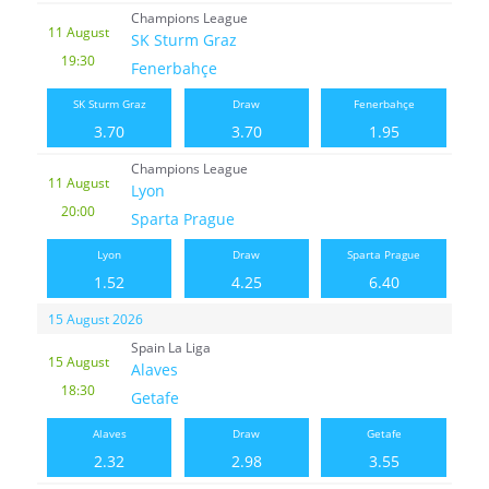
Champions League
11 August
SK Sturm Graz
19:30
Fenerbahçe
SK Sturm Graz
Draw
Fenerbahçe
3.70
3.70
1.95
Champions League
11 August
Lyon
20:00
Sparta Prague
Lyon
Draw
Sparta Prague
1.52
4.25
6.40
15 August 2026
Spain La Liga
15 August
Alaves
18:30
Getafe
Alaves
Draw
Getafe
2.32
2.98
3.55