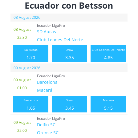
Ecuador con Betsson
08 August 2026
Ecuador LigaPro
08 August
SD Aucas
22:30
Club Leones Del Norte
SD Aucas
Draw
Club Leones Del Norte
1.70
3.35
4.85
09 August 2026
Ecuador LigaPro
09 August
Barcelona
01:00
Macará
Barcelona
Draw
Macará
1.65
3.45
5.15
Ecuador LigaPro
09 August
Delfin SC
22:00
Orense SC