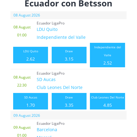
Ecuador con Betsson
08 August 2026
Ecuador LigaPro
08 August
LDU Quito
01:00
Independiente del Valle
Independiente del
LDU Quito
Draw
Valle
2.62
3.15
2.52
Ecuador LigaPro
08 August
SD Aucas
22:30
Club Leones Del Norte
SD Aucas
Draw
Club Leones Del Norte
1.70
3.35
4.85
09 August 2026
Ecuador LigaPro
09 August
Barcelona
01:00