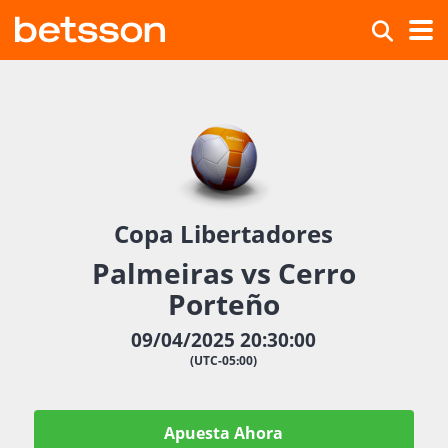
Copa Libertadores
Palmeiras vs Cerro
Porteño
09/04/2025 20:30:00
(UTC-05:00)
Apuesta Ahora