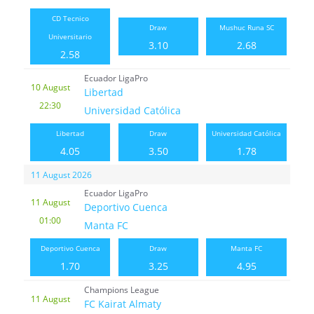
CD Tecnico
Draw
Mushuc Runa SC
Universitario
3.10
2.68
2.58
Ecuador LigaPro
10 August
Libertad
22:30
Universidad Católica
Libertad
Draw
Universidad Católica
4.05
3.50
1.78
11 August 2026
Ecuador LigaPro
11 August
Deportivo Cuenca
01:00
Manta FC
Deportivo Cuenca
Draw
Manta FC
1.70
3.25
4.95
Champions League
11 August
FC Kairat Almaty