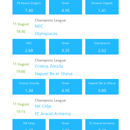
FK Kauno Zalgiris
Draw
Dinamo Zagreb
7.40
4.95
1.41
Champions League
11 August
NEC
18:30
Olympiacos
NEC
Draw
Olympiacos
2.68
3.35
2.62
Champions League
11 August
Crvena Zvezda
19:00
Hapoel Be er Sheva
Crvena Zvezda
Draw
Hapoel Be er Sheva
1.34
4.95
9.80
Champions League
11 August
NK Celje
19:15
FC Ararat-Armenia
NK Celje
Draw
FC Ararat-Armenia