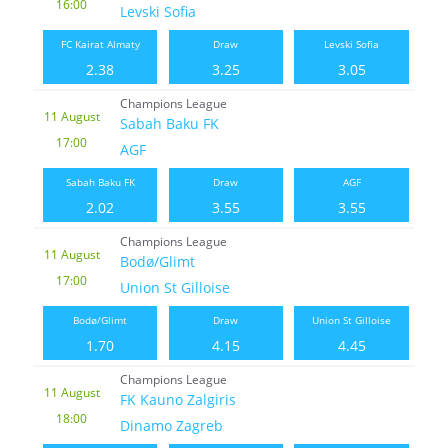
16:00
Levski Sofia
FC Kairat Almaty
Draw
Levski Sofia
2.38
3.25
3.05
Champions League
11 August
Sabah Baku FK
17:00
AGF
Sabah Baku FK
Draw
AGF
2.02
3.55
3.55
Champions League
11 August
Bodø/Glimt
17:00
Union St Gilloise
Bodø/Glimt
Draw
Union St Gilloise
1.70
4.15
4.45
Champions League
11 August
FK Kauno Zalgiris
18:00
Dinamo Zagreb