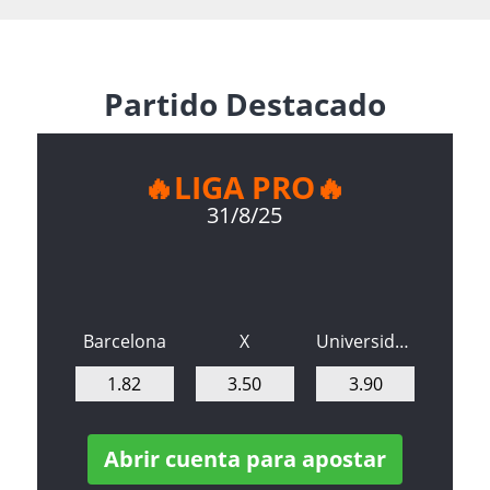
Partido Destacado
🔥LIGA PRO🔥
31/8/25
Barcelona
X
Universidad Catolica
1.82
3.50
3.90
Abrir cuenta para apostar