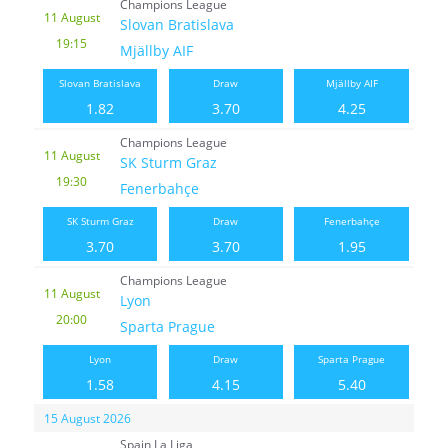
Champions League
11 August
Slovan Bratislava
19:15
Mjällby AIF
Slovan Bratislava
Draw
Mjällby AIF
1.82
3.70
4.25
Champions League
11 August
SK Sturm Graz
19:30
Fenerbahçe
SK Sturm Graz
Draw
Fenerbahçe
3.70
3.70
1.95
Champions League
11 August
Lyon
20:00
Sparta Prague
Lyon
Draw
Sparta Prague
1.58
4.15
5.40
15 August 2026
Spain La Liga