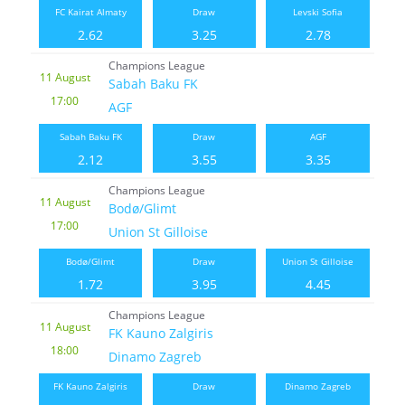
FC Kairat Almaty
Draw
Levski Sofia
2.62
3.25
2.78
Champions League
11 August
Sabah Baku FK
17:00
AGF
Sabah Baku FK
Draw
AGF
2.12
3.55
3.35
Champions League
11 August
Bodø/Glimt
17:00
Union St Gilloise
Bodø/Glimt
Draw
Union St Gilloise
1.72
3.95
4.45
Champions League
11 August
FK Kauno Zalgiris
18:00
Dinamo Zagreb
FK Kauno Zalgiris
Draw
Dinamo Zagreb