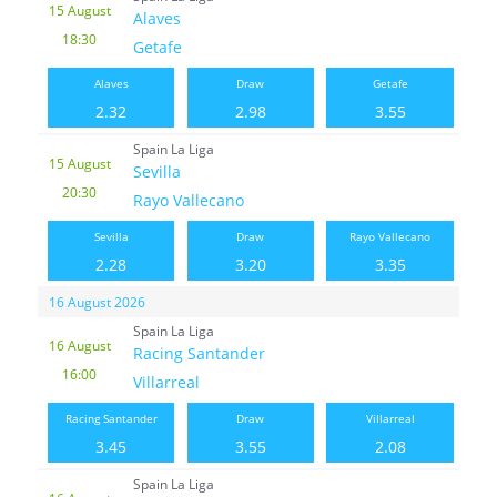
15 August
Alaves
18:30
Getafe
Alaves
Draw
Getafe
2.32
2.98
3.55
Spain La Liga
15 August
Sevilla
20:30
Rayo Vallecano
Sevilla
Draw
Rayo Vallecano
2.28
3.20
3.35
16 August 2026
Spain La Liga
16 August
Racing Santander
16:00
Villarreal
Racing Santander
Draw
Villarreal
3.45
3.55
2.08
Spain La Liga