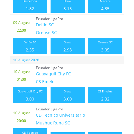
Barcelona
Draw
Macará
1.82
3.15
4.35
Ecuador LigaPro
09 August
Delfin SC
22:00
Orense SC
Delfin SC
Draw
Orense SC
2.35
2.98
3.05
10 August 2026
Ecuador LigaPro
10 August
Guayaquil City FC
01:00
CS Emelec
Guayaquil City FC
Draw
CS Emelec
3.00
3.00
2.32
Ecuador LigaPro
10 August
CD Tecnico Universitario
20:00
Mushuc Runa SC
CD Tecnico