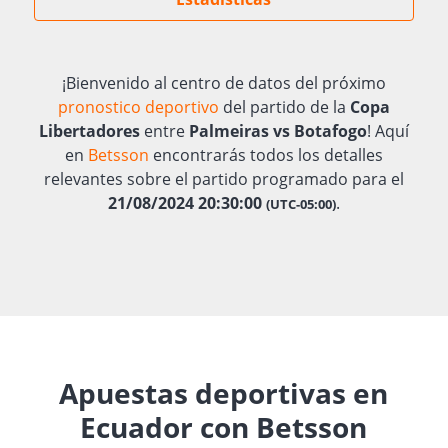
¡Bienvenido al centro de datos del próximo
pronostico deportivo
del partido de la
Copa
Libertadores
entre
Palmeiras vs Botafogo
! Aquí
en
Betsson
encontrarás todos los detalles
relevantes sobre el partido programado para el
21/08/2024 20:30:00
.
(UTC-05:00)
Apuestas deportivas en
Ecuador con Betsson