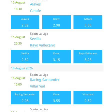
15 August
Alaves
18:30
Getafe
Alaves
Draw
Getafe
2.32
2.98
3.55
Spain La Liga
15 August
Sevilla
20:30
Rayo Vallecano
Sevilla
Draw
Rayo Vallecano
2.32
3.15
3.25
16 August 2026
Spain La Liga
16 August
Racing Santander
16:00
Villarreal
Racing Santander
Draw
Villarreal
2.98
3.55
2.32
Spain La Liga