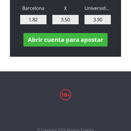
Barcelona
X
Universidad Catolica
1.82
3.50
3.90
Abrir cuenta para apostar
© Copyright
2026
Betsson Ecuador