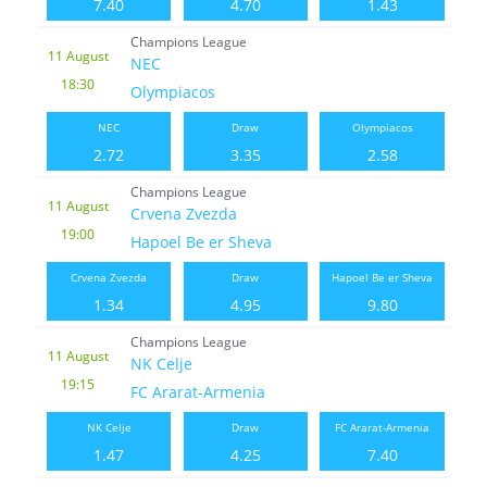
7.40
4.70
1.43
Champions League
11 August
NEC
18:30
Olympiacos
NEC
Draw
Olympiacos
2.72
3.35
2.58
Champions League
11 August
Crvena Zvezda
19:00
Hapoel Be er Sheva
Crvena Zvezda
Draw
Hapoel Be er Sheva
1.34
4.95
9.80
Champions League
11 August
NK Celje
19:15
FC Ararat-Armenia
NK Celje
Draw
FC Ararat-Armenia
1.47
4.25
7.40