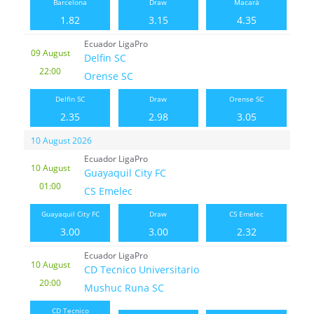
Barcelona
Draw
Macará
1.82
3.15
4.35
Ecuador LigaPro
09 August
Delfin SC
22:00
Orense SC
Delfin SC
Draw
Orense SC
2.35
2.98
3.05
10 August 2026
Ecuador LigaPro
10 August
Guayaquil City FC
01:00
CS Emelec
Guayaquil City FC
Draw
CS Emelec
3.00
3.00
2.32
Ecuador LigaPro
10 August
CD Tecnico Universitario
20:00
Mushuc Runa SC
CD Tecnico