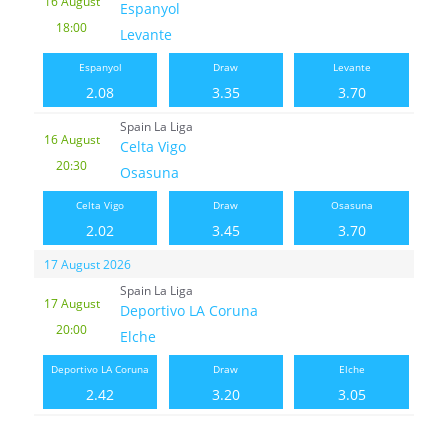
16 August
Espanyol
18:00
Levante
Espanyol
Draw
Levante
2.08
3.35
3.70
Spain La Liga
16 August
Celta Vigo
20:30
Osasuna
Celta Vigo
Draw
Osasuna
2.02
3.45
3.70
17 August 2026
Spain La Liga
17 August
Deportivo LA Coruna
20:00
Elche
Deportivo LA Coruna
Draw
Elche
2.42
3.20
3.05