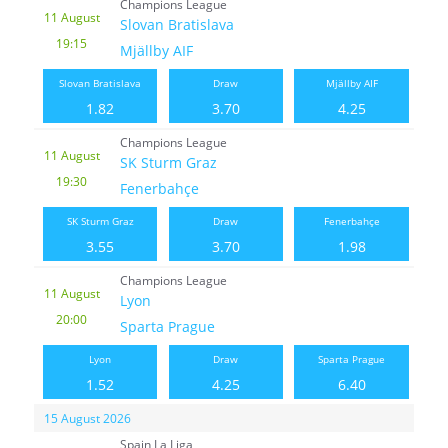
Champions League
11 August
Slovan Bratislava
19:15
Mjällby AIF
Slovan Bratislava
Draw
Mjällby AIF
1.82
3.70
4.25
Champions League
11 August
SK Sturm Graz
19:30
Fenerbahçe
SK Sturm Graz
Draw
Fenerbahçe
3.55
3.70
1.98
Champions League
11 August
Lyon
20:00
Sparta Prague
Lyon
Draw
Sparta Prague
1.52
4.25
6.40
15 August 2026
Spain La Liga