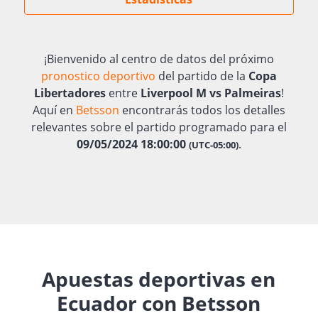
¡Bienvenido al centro de datos del próximo
pronostico deportivo
del partido de la
Copa
Libertadores
entre
Liverpool M vs Palmeiras
!
Aquí en
Betsson
encontrarás todos los detalles
relevantes sobre el partido programado para el
09/05/2024 18:00:00
.
(UTC-05:00)
Apuestas deportivas en
Ecuador con Betsson