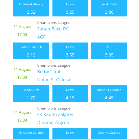
FC Kairat Almaty
Draw
Levski Sofia
2.52
3.25
2.88
Champions League
11 August
Sabah Baku FK
17:00
AGF
Sabah Baku FK
Draw
AGF
2.12
3.55
3.35
Champions League
11 August
Bodø/Glimt
17:00
Union St Gilloise
Bodø/Glimt
Draw
Union St Gilloise
1.70
4.15
4.45
Champions League
11 August
FK Kauno Zalgiris
18:00
Dinamo Zagreb
FK Kauno Zalgiris
Draw
Dinamo Zagreb