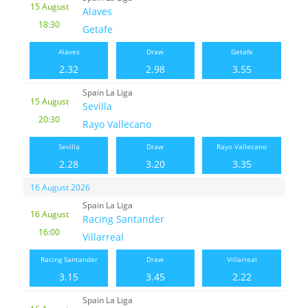
15 August
Alaves
18:30
Getafe
Alaves
Draw
Getafe
2.32
2.98
3.55
Spain La Liga
15 August
Sevilla
20:30
Rayo Vallecano
Sevilla
Draw
Rayo Vallecano
2.28
3.20
3.35
16 August 2026
Spain La Liga
16 August
Racing Santander
16:00
Villarreal
Racing Santander
Draw
Villarreal
3.15
3.45
2.22
Spain La Liga