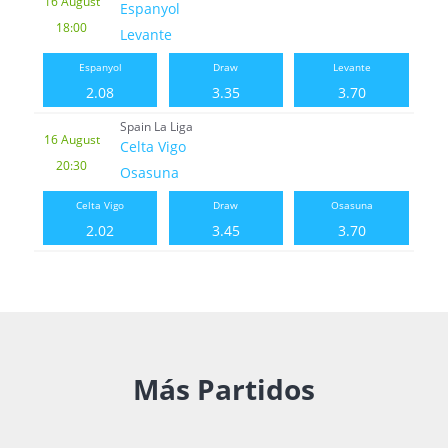
16 August
Espanyol
18:00
Levante
Espanyol
Draw
Levante
2.08
3.35
3.70
Spain La Liga
16 August
Celta Vigo
20:30
Osasuna
Celta Vigo
Draw
Osasuna
2.02
3.45
3.70
Más Partidos