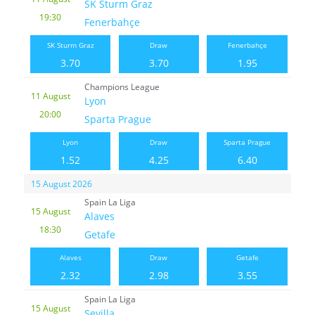
SK Sturm Graz
19:30
Fenerbahçe
SK Sturm Graz
Draw
Fenerbahçe
3.70
3.70
1.95
Champions League
11 August
Lyon
20:00
Sparta Prague
Lyon
Draw
Sparta Prague
1.52
4.25
6.40
15 August 2026
Spain La Liga
15 August
Alaves
18:30
Getafe
Alaves
Draw
Getafe
2.32
2.98
3.55
Spain La Liga
15 August
Sevilla