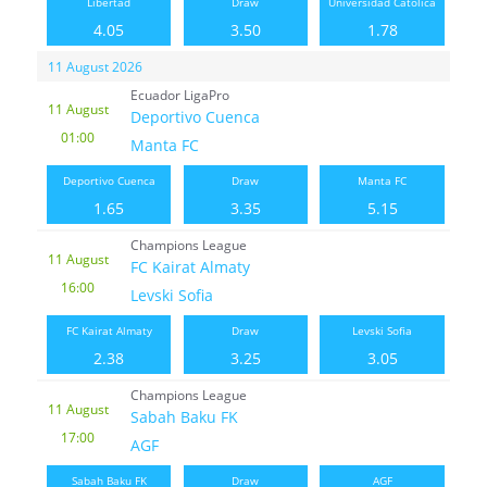
Libertad
Draw
Universidad Católica
4.05
3.50
1.78
11 August 2026
Ecuador LigaPro
11 August
Deportivo Cuenca
01:00
Manta FC
Deportivo Cuenca
Draw
Manta FC
1.65
3.35
5.15
Champions League
11 August
FC Kairat Almaty
16:00
Levski Sofia
FC Kairat Almaty
Draw
Levski Sofia
2.38
3.25
3.05
Champions League
11 August
Sabah Baku FK
17:00
AGF
Sabah Baku FK
Draw
AGF