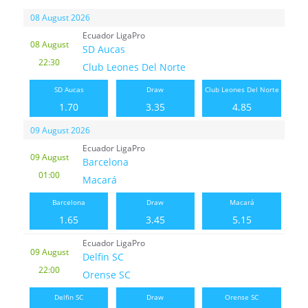
08 August 2026
Ecuador LigaPro
08 August
SD Aucas
22:30
Club Leones Del Norte
SD Aucas
Draw
Club Leones Del Norte
1.70
3.35
4.85
09 August 2026
Ecuador LigaPro
09 August
Barcelona
01:00
Macará
Barcelona
Draw
Macará
1.65
3.45
5.15
Ecuador LigaPro
09 August
Delfin SC
22:00
Orense SC
Delfin SC
Draw
Orense SC