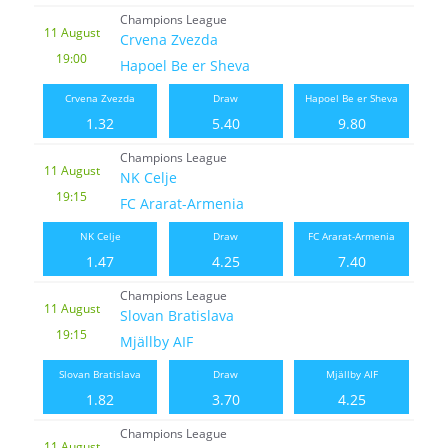
Champions League
11 August
Crvena Zvezda
19:00
Hapoel Be er Sheva
Crvena Zvezda
Draw
Hapoel Be er Sheva
1.32
5.40
9.80
Champions League
11 August
NK Celje
19:15
FC Ararat-Armenia
NK Celje
Draw
FC Ararat-Armenia
1.47
4.25
7.40
Champions League
11 August
Slovan Bratislava
19:15
Mjällby AIF
Slovan Bratislava
Draw
Mjällby AIF
1.82
3.70
4.25
Champions League
11 August