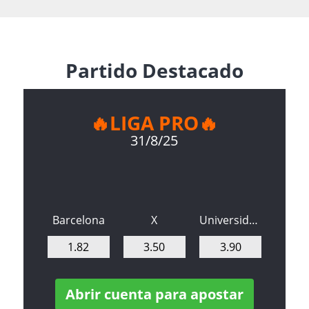
Partido Destacado
🔥LIGA PRO🔥
31/8/25
Barcelona
X
Universidad Catolica
1.82
3.50
3.90
Abrir cuenta para apostar