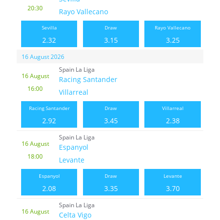
20:30
Rayo Vallecano
Sevilla
Draw
Rayo Vallecano
2.32
3.15
3.25
16 August 2026
Spain La Liga
16 August
Racing Santander
16:00
Villarreal
Racing Santander
Draw
Villarreal
2.92
3.45
2.38
Spain La Liga
16 August
Espanyol
18:00
Levante
Espanyol
Draw
Levante
2.08
3.35
3.70
Spain La Liga
16 August
Celta Vigo