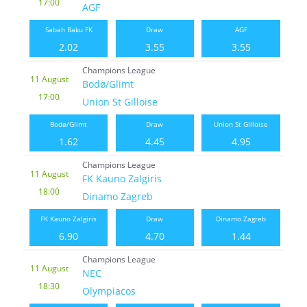
17:00
AGF
Sabah Baku FK
Draw
AGF
2.02
3.55
3.55
Champions League
11 August
Bodø/Glimt
17:00
Union St Gilloise
Bodø/Glimt
Draw
Union St Gilloise
1.62
4.45
4.95
Champions League
11 August
FK Kauno Zalgiris
18:00
Dinamo Zagreb
FK Kauno Zalgiris
Draw
Dinamo Zagreb
6.90
4.70
1.44
Champions League
11 August
NEC
18:30
Olympiacos