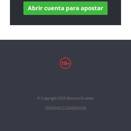
Abrir cuenta para apostar
© Copyright
2026
Betsson Ecuador
Términos Y Condiciones