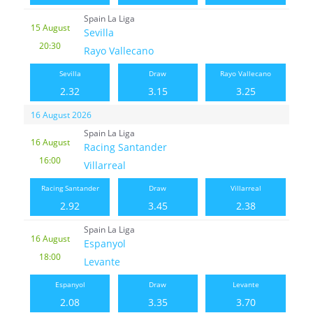
Spain La Liga
15 August
Sevilla
20:30
Rayo Vallecano
Sevilla
Draw
Rayo Vallecano
2.32
3.15
3.25
16 August 2026
Spain La Liga
16 August
Racing Santander
16:00
Villarreal
Racing Santander
Draw
Villarreal
2.92
3.45
2.38
Spain La Liga
16 August
Espanyol
18:00
Levante
Espanyol
Draw
Levante
2.08
3.35
3.70