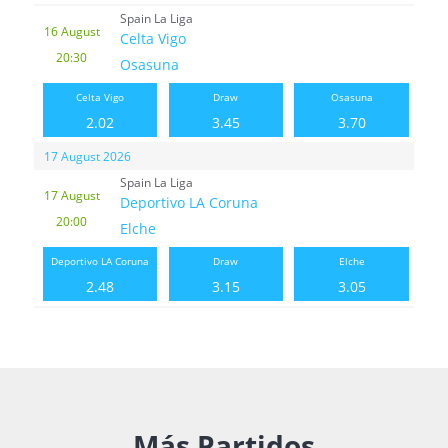
Spain La Liga
16 August
Celta Vigo
20:30
Osasuna
Celta Vigo
Draw
Osasuna
2.02
3.45
3.70
17 August 2026
Spain La Liga
17 August
Deportivo LA Coruna
20:00
Elche
Deportivo LA Coruna
Draw
Elche
2.48
3.15
3.05
Más Partidos