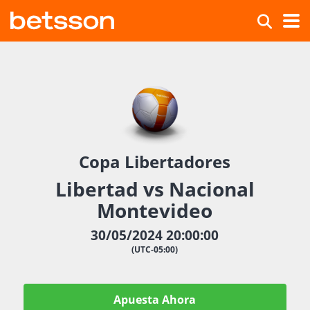
Copa Libertadores
Libertad vs Nacional
Montevideo
30/05/2024 20:00:00
(UTC-05:00)
Apuesta Ahora