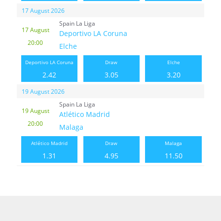
17 August 2026
Spain La Liga
17 August
Deportivo LA Coruna
20:00
Elche
Deportivo LA Coruna
Draw
Elche
2.42
3.05
3.20
19 August 2026
Spain La Liga
19 August
Atlético Madrid
20:00
Malaga
Atlético Madrid
Draw
Malaga
1.31
4.95
11.50