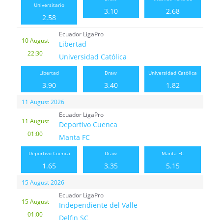
Universitario
3.10
2.68
2.58
Ecuador LigaPro
10 August
Libertad
22:30
Universidad Católica
Libertad
Draw
Universidad Católica
3.90
3.40
1.82
11 August 2026
Ecuador LigaPro
11 August
Deportivo Cuenca
01:00
Manta FC
Deportivo Cuenca
Draw
Manta FC
1.65
3.35
5.15
15 August 2026
Ecuador LigaPro
15 August
Independiente del Valle
01:00
Delfin SC