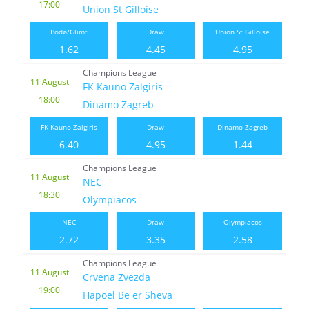
17:00
Union St Gilloise
Bodø/Glimt
Draw
Union St Gilloise
1.62
4.45
4.95
Champions League
11 August
FK Kauno Zalgiris
18:00
Dinamo Zagreb
FK Kauno Zalgiris
Draw
Dinamo Zagreb
6.40
4.95
1.44
Champions League
11 August
NEC
18:30
Olympiacos
NEC
Draw
Olympiacos
2.72
3.35
2.58
Champions League
11 August
Crvena Zvezda
19:00
Hapoel Be er Sheva