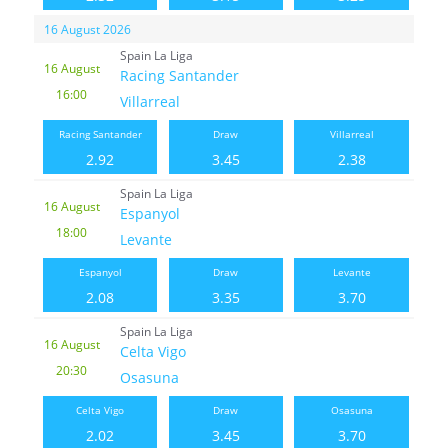
16 August 2026
Spain La Liga
16 August
Racing Santander
16:00
Villarreal
Racing Santander
Draw
Villarreal
2.92
3.45
2.38
Spain La Liga
16 August
Espanyol
18:00
Levante
Espanyol
Draw
Levante
2.08
3.35
3.70
Spain La Liga
16 August
Celta Vigo
20:30
Osasuna
Celta Vigo
Draw
Osasuna
2.02
3.45
3.70