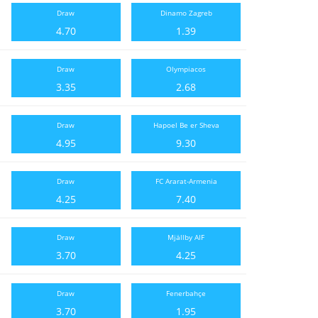
Draw
Dinamo Zagreb
4.70
1.39
Draw
Olympiacos
3.35
2.68
Draw
Hapoel Be er Sheva
4.95
9.30
Draw
FC Ararat-Armenia
4.25
7.40
Draw
Mjällby AIF
3.70
4.25
Draw
Fenerbahçe
3.70
1.95