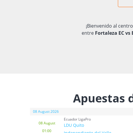
¡Bienvenido al centr
entre
Fortaleza EC v
Apuestas 
08 August 2026
Ecuador LigaPro
08 August
LDU Quito
01:00
Independiente del Valle