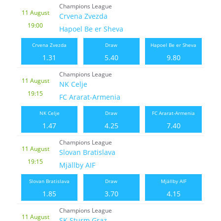
Champions League
11 August
Crvena Zvezda
19:00
Hapoel Be er Sheva
Crvena Zvezda
Draw
Hapoel Be er Sheva
1.31
5.40
9.80
Champions League
11 August
NK Celje
19:15
FC Ararat-Armenia
NK Celje
Draw
FC Ararat-Armenia
1.47
4.25
7.40
Champions League
11 August
Slovan Bratislava
19:15
Mjällby AIF
Slovan Bratislava
Draw
Mjällby AIF
1.85
3.70
4.15
Champions League
11 August
SK Sturm Graz