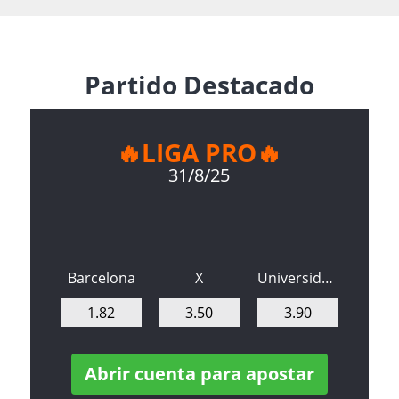
Partido Destacado
🔥LIGA PRO🔥
31/8/25
Barcelona
X
Universidad Catolica
1.82
3.50
3.90
Abrir cuenta para apostar