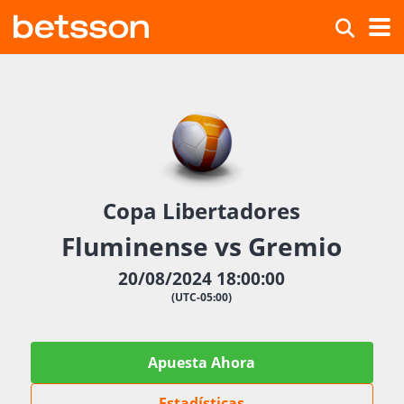
Copa Libertadores
Fluminense vs Gremio
20/08/2024 18:00:00
(UTC-05:00)
Apuesta Ahora
Estadísticas