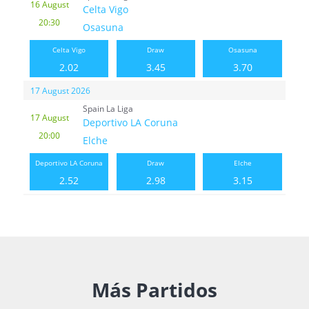
16 August
Celta Vigo
20:30
Osasuna
Celta Vigo
Draw
Osasuna
2.02
3.45
3.70
17 August 2026
Spain La Liga
17 August
Deportivo LA Coruna
20:00
Elche
Deportivo LA Coruna
Draw
Elche
2.52
2.98
3.15
Más Partidos