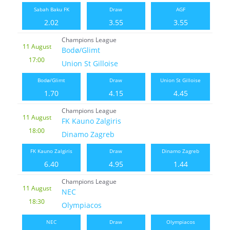
Sabah Baku FK
Draw
AGF
2.02
3.55
3.55
Champions League
11 August
Bodø/Glimt
17:00
Union St Gilloise
Bodø/Glimt
Draw
Union St Gilloise
1.70
4.15
4.45
Champions League
11 August
FK Kauno Zalgiris
18:00
Dinamo Zagreb
FK Kauno Zalgiris
Draw
Dinamo Zagreb
6.40
4.95
1.44
Champions League
11 August
NEC
18:30
Olympiacos
NEC
Draw
Olympiacos