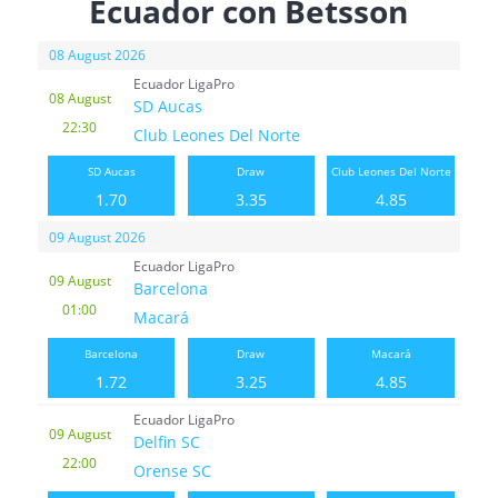
Ecuador con Betsson
08 August 2026
Ecuador LigaPro
08 August
SD Aucas
22:30
Club Leones Del Norte
SD Aucas
Draw
Club Leones Del Norte
1.70
3.35
4.85
09 August 2026
Ecuador LigaPro
09 August
Barcelona
01:00
Macará
Barcelona
Draw
Macará
1.72
3.25
4.85
Ecuador LigaPro
09 August
Delfin SC
22:00
Orense SC