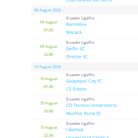
09 August 2026
Ecuador LigaPro
09 August
Barcelona
01:00
Macará
Ecuador LigaPro
09 August
Delfin SC
22:00
Orense SC
10 August 2026
Ecuador LigaPro
10 August
Guayaquil City FC
01:00
CS Emelec
Ecuador LigaPro
10 August
CD Tecnico Universitario
20:00
Mushuc Runa SC
Ecuador LigaPro
10 August
Libertad
22:30
Universidad Católica