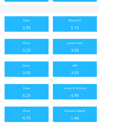
Draw
Manta FC
3.35
5.15
Draw
Levski Sofia
3.25
3.05
Draw
AGF
3.55
3.55
Draw
Union St Gilloise
4.25
4.95
Draw
Dinamo Zagreb
4.70
1.44