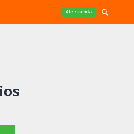
Abrir cuenta
ios
a