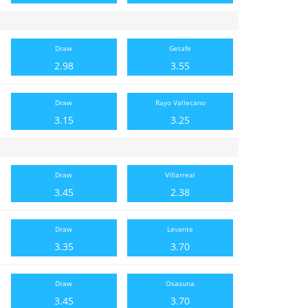
Draw
Getafe
2.98
3.55
Draw
Rayo Vallecano
3.15
3.25
Draw
Villarreal
3.45
2.38
Draw
Levante
3.35
3.70
Draw
Osasuna
3.45
3.70