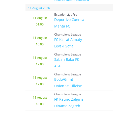
11 August 2026
Ecuador LigaPro
11 August
Deportivo Cuenca
01:00
Manta FC
Champions League
11 August
FC Kairat Almaty
16:00
Levski Sofia
Champions League
11 August
Sabah Baku FK
17:00
AGF
Champions League
11 August
Bodø/Glimt
17:00
Union St Gilloise
Champions League
11 August
FK Kauno Zalgiris
18:00
Dinamo Zagreb