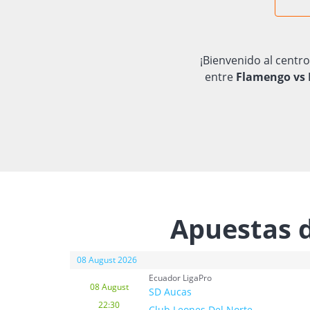
¡Bienvenido al centr
entre
Flamengo vs 
Apuestas 
08 August 2026
Ecuador LigaPro
08 August
SD Aucas
22:30
Club Leones Del Norte