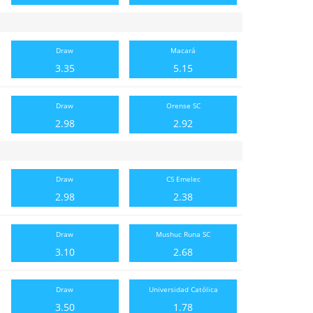
Draw
Macará
3.35
5.15
Draw
Orense SC
2.98
2.92
Draw
CS Emelec
2.98
2.38
Draw
Mushuc Runa SC
3.10
2.68
Draw
Universidad Católica
3.50
1.78