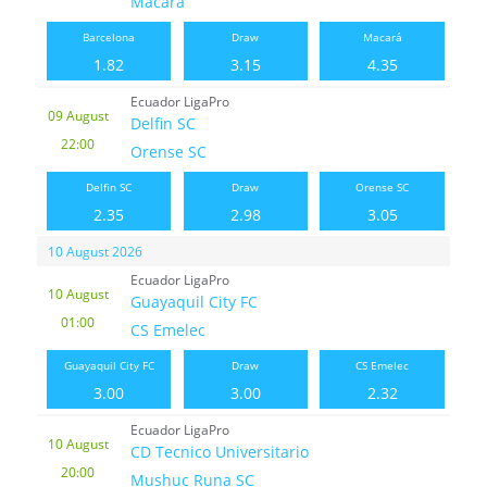
Macará
Barcelona
Draw
Macará
1.82
3.15
4.35
Ecuador LigaPro
09 August
Delfin SC
22:00
Orense SC
Delfin SC
Draw
Orense SC
2.35
2.98
3.05
10 August 2026
Ecuador LigaPro
10 August
Guayaquil City FC
01:00
CS Emelec
Guayaquil City FC
Draw
CS Emelec
3.00
3.00
2.32
Ecuador LigaPro
10 August
CD Tecnico Universitario
20:00
Mushuc Runa SC