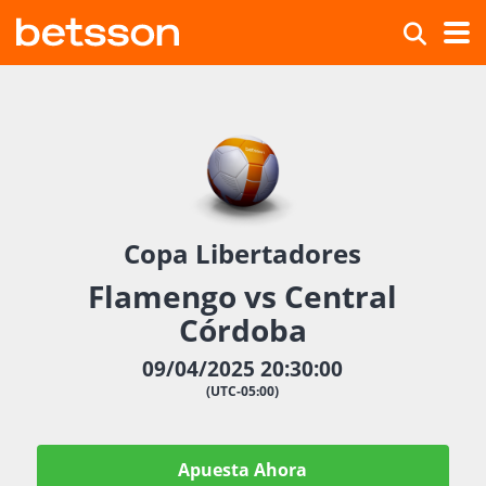
Copa Libertadores
Flamengo vs Central
Córdoba
09/04/2025 20:30:00
(UTC-05:00)
Apuesta Ahora