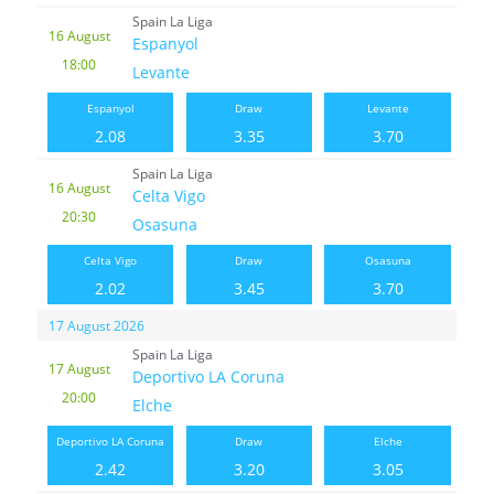
Spain La Liga
16 August
Espanyol
18:00
Levante
Espanyol
Draw
Levante
2.08
3.35
3.70
Spain La Liga
16 August
Celta Vigo
20:30
Osasuna
Celta Vigo
Draw
Osasuna
2.02
3.45
3.70
17 August 2026
Spain La Liga
17 August
Deportivo LA Coruna
20:00
Elche
Deportivo LA Coruna
Draw
Elche
2.42
3.20
3.05