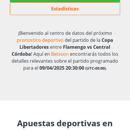
Estadísticas
¡Bienvenido al centro de datos del próximo
pronostico deportivo
del partido de la
Copa
Libertadores
entre
Flamengo vs Central
Córdoba
! Aquí en
Betsson
encontrarás todos los
detalles relevantes sobre el partido programado
para el
09/04/2025 20:30:00
.
(UTC-05:00)
Apuestas deportivas en