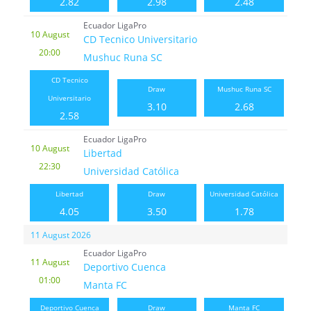
2.82
2.98
2.48
Ecuador LigaPro
10 August
CD Tecnico Universitario
20:00
Mushuc Runa SC
CD Tecnico
Draw
Mushuc Runa SC
Universitario
3.10
2.68
2.58
Ecuador LigaPro
10 August
Libertad
22:30
Universidad Católica
Libertad
Draw
Universidad Católica
4.05
3.50
1.78
11 August 2026
Ecuador LigaPro
11 August
Deportivo Cuenca
01:00
Manta FC
Deportivo Cuenca
Draw
Manta FC