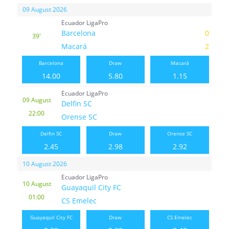
09 August 2026
Ecuador LigaPro
Barcelona
0
39'
Macará
2
Barcelona
Draw
Macará
14.00
5.80
1.15
Ecuador LigaPro
09 August
Delfin SC
22:00
Orense SC
Delfin SC
Draw
Orense SC
2.45
2.98
2.92
10 August 2026
Ecuador LigaPro
10 August
Guayaquil City FC
01:00
CS Emelec
Guayaquil City FC
Draw
CS Emelec