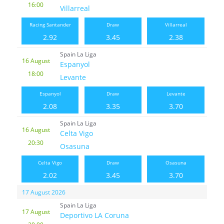
16:00
Villarreal
Racing Santander
Draw
Villarreal
2.92
3.45
2.38
Spain La Liga
16 August
Espanyol
18:00
Levante
Espanyol
Draw
Levante
2.08
3.35
3.70
Spain La Liga
16 August
Celta Vigo
20:30
Osasuna
Celta Vigo
Draw
Osasuna
2.02
3.45
3.70
17 August 2026
Spain La Liga
17 August
Deportivo LA Coruna