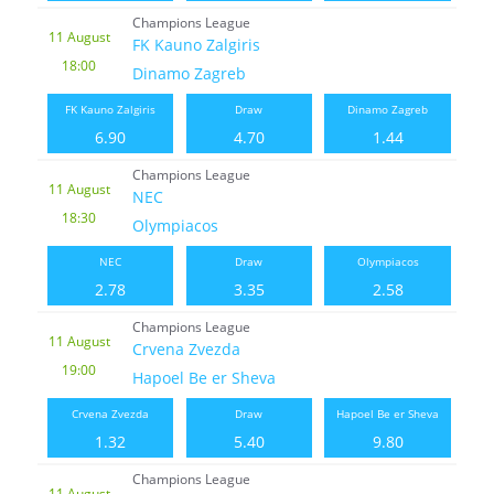
Champions League
11 August
FK Kauno Zalgiris
18:00
Dinamo Zagreb
FK Kauno Zalgiris
Draw
Dinamo Zagreb
6.90
4.70
1.44
Champions League
11 August
NEC
18:30
Olympiacos
NEC
Draw
Olympiacos
2.78
3.35
2.58
Champions League
11 August
Crvena Zvezda
19:00
Hapoel Be er Sheva
Crvena Zvezda
Draw
Hapoel Be er Sheva
1.32
5.40
9.80
Champions League
11 August