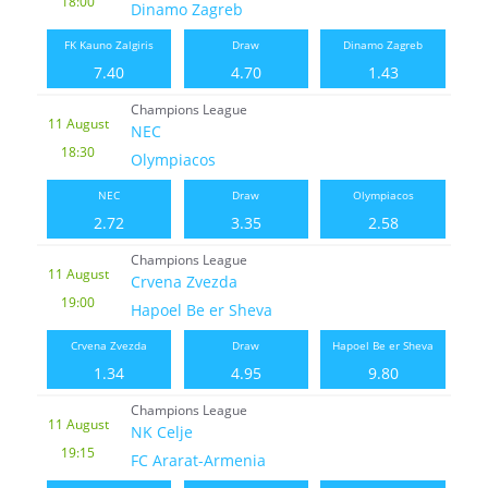
18:00
Dinamo Zagreb
FK Kauno Zalgiris
Draw
Dinamo Zagreb
7.40
4.70
1.43
Champions League
11 August
NEC
18:30
Olympiacos
NEC
Draw
Olympiacos
2.72
3.35
2.58
Champions League
11 August
Crvena Zvezda
19:00
Hapoel Be er Sheva
Crvena Zvezda
Draw
Hapoel Be er Sheva
1.34
4.95
9.80
Champions League
11 August
NK Celje
19:15
FC Ararat-Armenia