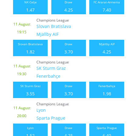
NK Celje
Draw
FC Ararat-Armenia
1.47
4.25
7.40
Champions League
11 August
Slovan Bratislava
19:15
Mjällby AIF
Slovan Bratislava
Draw
Mjällby AIF
1.82
3.70
4.25
Champions League
11 August
SK Sturm Graz
19:30
Fenerbahçe
SK Sturm Graz
Draw
Fenerbahçe
3.55
3.70
1.98
Champions League
11 August
Lyon
20:00
Sparta Prague
Lyon
Draw
Sparta Prague
1.52
4.25
6.40