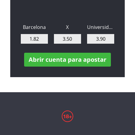
Barcelona
X
Universidad Catolica
1.82
3.50
3.90
Abrir cuenta para apostar