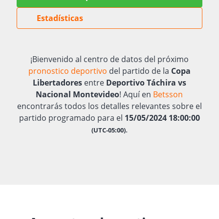
Estadísticas
¡Bienvenido al centro de datos del próximo
pronostico deportivo
del partido de la
Copa
Libertadores
entre
Deportivo Táchira vs
Nacional Montevideo
! Aquí en
Betsson
encontrarás todos los detalles relevantes sobre el
partido programado para el
15/05/2024 18:00:00
.
(UTC-05:00)