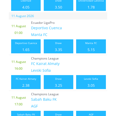
Libertad
Draw
Universidad Católica
4.05
3.50
1.78
11 August 2026
Ecuador LigaPro
11 August
Deportivo Cuenca
01:00
Manta FC
Deportivo Cuenca
Draw
Manta FC
1.65
3.35
5.15
Champions League
11 August
FC Kairat Almaty
16:00
Levski Sofia
FC Kairat Almaty
Draw
Levski Sofia
2.38
3.25
3.05
Champions League
11 August
Sabah Baku FK
17:00
AGF
Sabah Baku FK
Draw
AGF