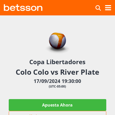
Copa Libertadores
Colo Colo vs River Plate
17/09/2024 19:30:00
(UTC-05:00)
Apuesta Ahora