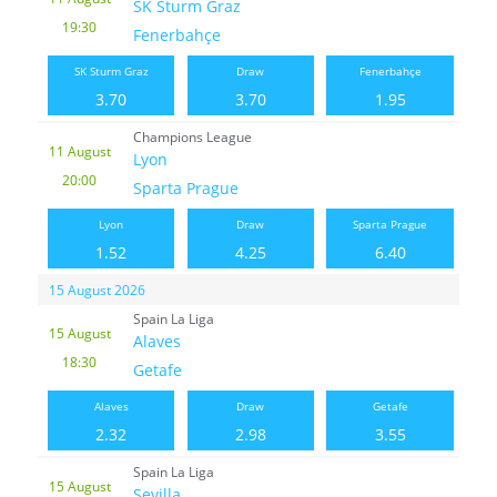
SK Sturm Graz
19:30
Fenerbahçe
SK Sturm Graz
Draw
Fenerbahçe
3.70
3.70
1.95
Champions League
11 August
Lyon
20:00
Sparta Prague
Lyon
Draw
Sparta Prague
1.52
4.25
6.40
15 August 2026
Spain La Liga
15 August
Alaves
18:30
Getafe
Alaves
Draw
Getafe
2.32
2.98
3.55
Spain La Liga
15 August
Sevilla