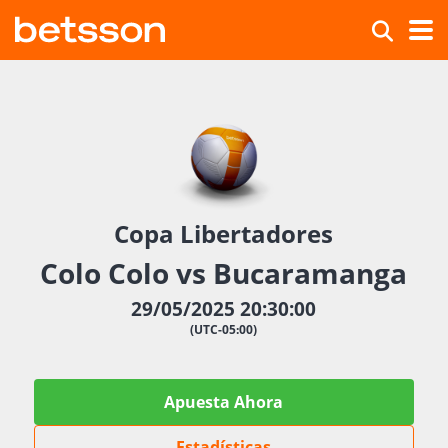
Copa Libertadores
Colo Colo vs Bucaramanga
29/05/2025 20:30:00
(UTC-05:00)
Apuesta Ahora
Estadísticas