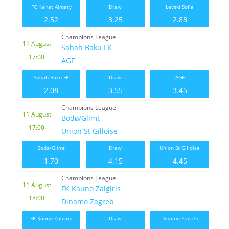
FC Kairat Almaty
Draw
Levski Sofia
2.52
3.25
2.88
Champions League
11 August
Sabah Baku FK
17:00
AGF
Sabah Baku FK
Draw
AGF
2.08
3.55
3.45
Champions League
11 August
Bodø/Glimt
17:00
Union St Gilloise
Bodø/Glimt
Draw
Union St Gilloise
1.70
4.15
4.45
Champions League
11 August
FK Kauno Zalgiris
18:00
Dinamo Zagreb
FK Kauno Zalgiris
Draw
Dinamo Zagreb