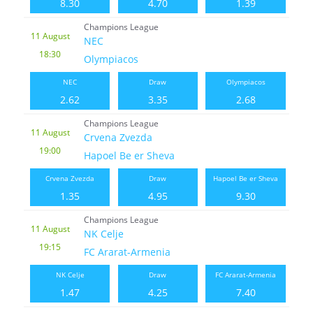
8.30
4.70
1.39
Champions League
11 August
NEC
18:30
Olympiacos
NEC
Draw
Olympiacos
2.62
3.35
2.68
Champions League
11 August
Crvena Zvezda
19:00
Hapoel Be er Sheva
Crvena Zvezda
Draw
Hapoel Be er Sheva
1.35
4.95
9.30
Champions League
11 August
NK Celje
19:15
FC Ararat-Armenia
NK Celje
Draw
FC Ararat-Armenia
1.47
4.25
7.40