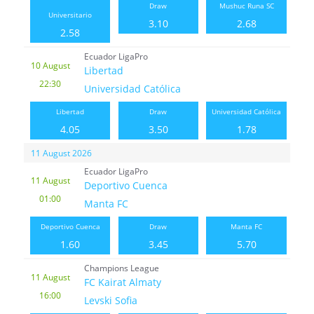
Draw
Mushuc Runa SC
Universitario
3.10
2.68
2.58
Ecuador LigaPro
10 August
Libertad
22:30
Universidad Católica
Libertad
Draw
Universidad Católica
4.05
3.50
1.78
11 August 2026
Ecuador LigaPro
11 August
Deportivo Cuenca
01:00
Manta FC
Deportivo Cuenca
Draw
Manta FC
1.60
3.45
5.70
Champions League
11 August
FC Kairat Almaty
16:00
Levski Sofia