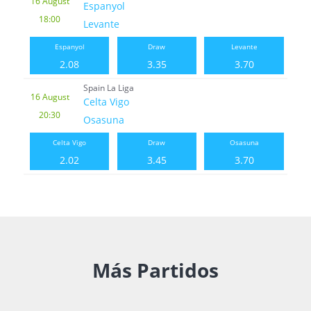
16 August
Espanyol
18:00
Levante
Espanyol
Draw
Levante
2.08
3.35
3.70
Spain La Liga
16 August
Celta Vigo
20:30
Osasuna
Celta Vigo
Draw
Osasuna
2.02
3.45
3.70
Más Partidos