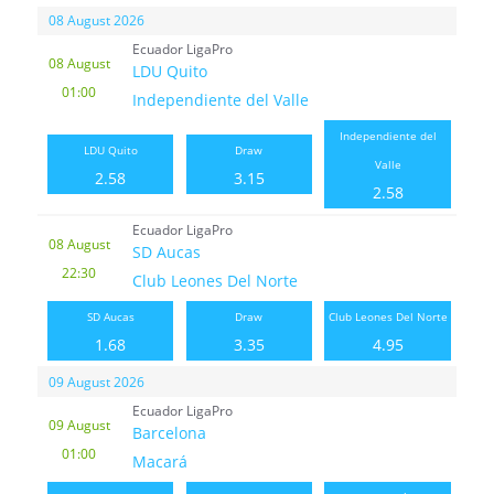
08 August 2026
Ecuador LigaPro
08 August
LDU Quito
01:00
Independiente del Valle
Independiente del
LDU Quito
Draw
Valle
2.58
3.15
2.58
Ecuador LigaPro
08 August
SD Aucas
22:30
Club Leones Del Norte
SD Aucas
Draw
Club Leones Del Norte
1.68
3.35
4.95
09 August 2026
Ecuador LigaPro
09 August
Barcelona
01:00
Macará