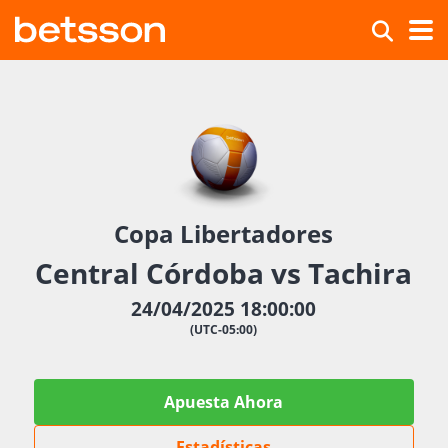
Copa Libertadores
Central Córdoba vs Tachira
24/04/2025 18:00:00
(UTC-05:00)
Apuesta Ahora
Estadísticas