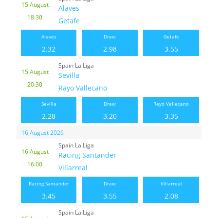
15 August
Alaves
18:30
Getafe
Alaves
Draw
Getafe
2.32
2.98
3.55
Spain La Liga
15 August
Sevilla
20:30
Rayo Vallecano
Sevilla
Draw
Rayo Vallecano
2.28
3.20
3.35
16 August 2026
Spain La Liga
16 August
Racing Santander
16:00
Villarreal
Racing Santander
Draw
Villarreal
3.45
3.55
2.08
Spain La Liga