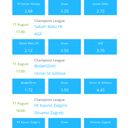
FC Kairat Almaty
Draw
Levski Sofia
2.68
3.25
2.72
Champions League
11 August
Sabah Baku FK
17:00
AGF
Sabah Baku FK
Draw
AGF
2.12
3.55
3.35
Champions League
11 August
Bodø/Glimt
17:00
Union St Gilloise
Bodø/Glimt
Draw
Union St Gilloise
1.72
3.95
4.45
Champions League
11 August
FK Kauno Zalgiris
18:00
Dinamo Zagreb
FK Kauno Zalgiris
Draw
Dinamo Zagreb