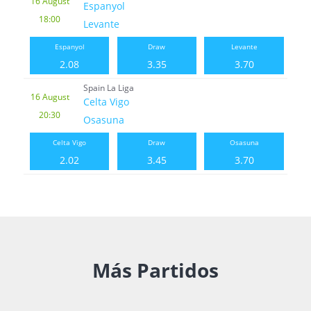
16 August
Espanyol
18:00
Levante
Espanyol
Draw
Levante
2.08
3.35
3.70
Spain La Liga
16 August
Celta Vigo
20:30
Osasuna
Celta Vigo
Draw
Osasuna
2.02
3.45
3.70
Más Partidos