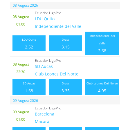
08 August 2026
Ecuador LigaPro
08 August
LDU Quito
01:00
Independiente del Valle
Independiente del
LDU Quito
Draw
Valle
2.52
3.15
2.68
Ecuador LigaPro
08 August
SD Aucas
22:30
Club Leones Del Norte
SD Aucas
Draw
Club Leones Del Norte
1.68
3.35
4.95
09 August 2026
Ecuador LigaPro
09 August
Barcelona
01:00
Macará