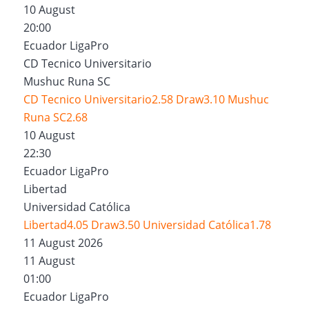
10 August
20:00
Ecuador LigaPro
CD Tecnico Universitario
Mushuc Runa SC
CD Tecnico Universitario
2.58
Draw
3.10
Mushuc
Runa SC
2.68
10 August
22:30
Ecuador LigaPro
Libertad
Universidad Católica
Libertad
4.05
Draw
3.50
Universidad Católica
1.78
11 August 2026
11 August
01:00
Ecuador LigaPro