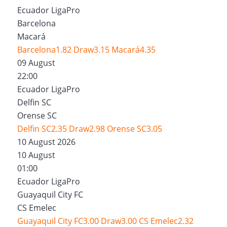
Ecuador LigaPro
Barcelona
Macará
Barcelona
1.82
Draw
3.15
Macará
4.35
09 August
22:00
Ecuador LigaPro
Delfin SC
Orense SC
Delfin SC
2.35
Draw
2.98
Orense SC
3.05
10 August 2026
10 August
01:00
Ecuador LigaPro
Guayaquil City FC
CS Emelec
Guayaquil City FC
3.00
Draw
3.00
CS Emelec
2.32