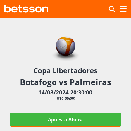
Copa Libertadores
Botafogo vs Palmeiras
14/08/2024 20:30:00
(UTC-05:00)
Apuesta Ahora