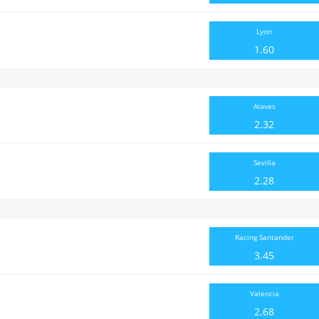
Lyon
1.60
Alaves
2.32
Sevilla
2.28
Racing Santander
3.45
Valencia
2.68