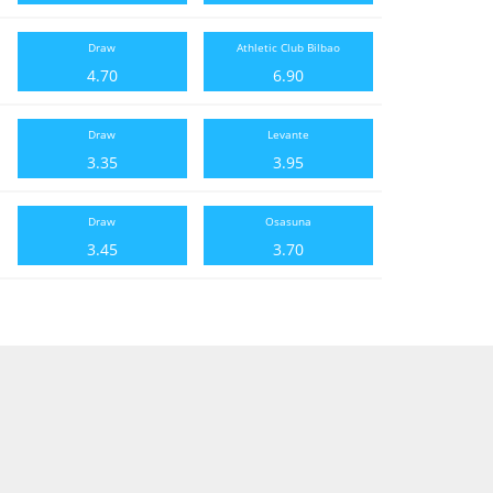
Draw
Athletic Club Bilbao
4.70
6.90
Draw
Levante
3.35
3.95
Draw
Osasuna
3.45
3.70