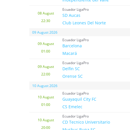
Ecuador LigaPro
08 August
SD Aucas
22:30
Club Leones Del Norte
09 August 2026
Ecuador LigaPro
09 August
Barcelona
01:00
Macará
Ecuador LigaPro
09 August
Delfin SC
22:00
Orense SC
10 August 2026
Ecuador LigaPro
10 August
Guayaquil City FC
01:00
CS Emelec
Ecuador LigaPro
10 August
CD Tecnico Universitario
20:00
Mushuc Runa SC