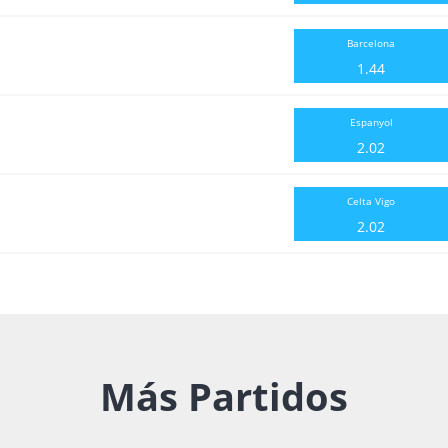
Barcelona
1.44
Espanyol
2.02
Celta Vigo
2.02
Más Partidos