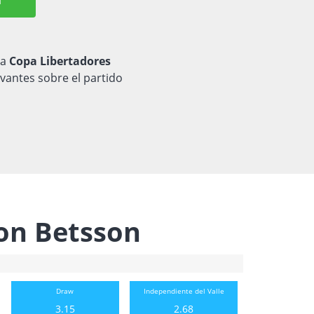
la
Copa Libertadores
vantes sobre el partido
on Betsson
Draw
Independiente del Valle
3.15
2.68