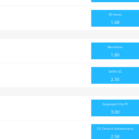
SD Aucas
1.68
Barcelona
1.80
Delfin SC
2.35
Guayaquil City FC
3.00
CD Tecnico Universitario
2.58