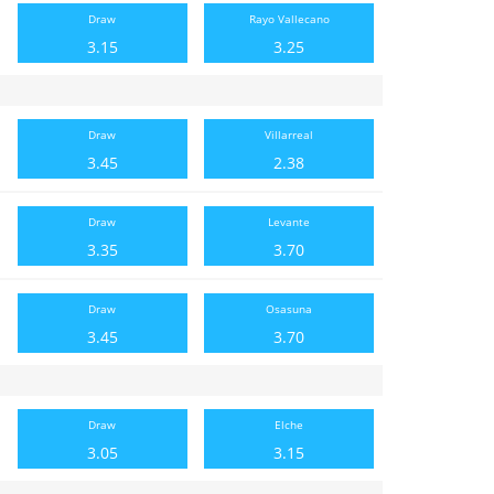
Draw
Rayo Vallecano
3.15
3.25
Draw
Villarreal
3.45
2.38
Draw
Levante
3.35
3.70
Draw
Osasuna
3.45
3.70
Draw
Elche
3.05
3.15