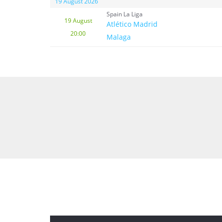
19 August 2026
Spain La Liga
19 August
Atlético Madrid
20:00
Malaga