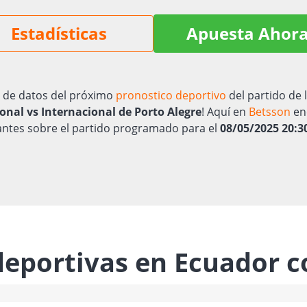
Estadísticas
Apuesta Ahor
o de datos del próximo
pronostico deportivo
del partido de 
ional vs Internacional de Porto Alegre
! Aquí en
Betsson
en
vantes sobre el partido programado para el
08/05/2025 20:3
deportivas en Ecuador c