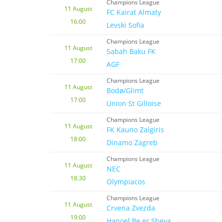
Champions League
11 August
FC Kairat Almaty
16:00
Levski Sofia
Champions League
11 August
Sabah Baku FK
17:00
AGF
Champions League
11 August
Bodø/Glimt
17:00
Union St Gilloise
Champions League
11 August
FK Kauno Zalgiris
18:00
Dinamo Zagreb
Champions League
11 August
NEC
18:30
Olympiacos
Champions League
11 August
Crvena Zvezda
19:00
Hapoel Be er Sheva