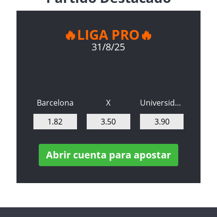
🔥LIGA PRO🔥
31/8/25
Barcelona
X
Universidad Catolica
1.82
3.50
3.90
Abrir cuenta para apostar