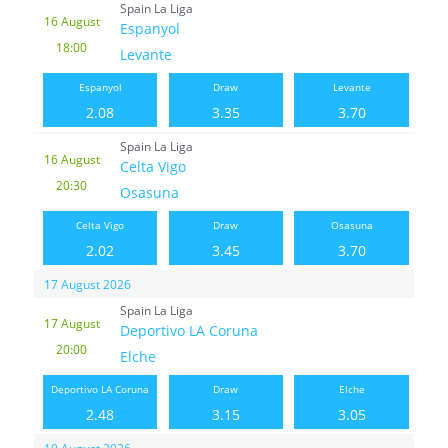
Spain La Liga
16 August
Espanyol
18:00
Levante
Espanyol
Draw
Levante
2.08
3.35
3.70
Spain La Liga
16 August
Celta Vigo
20:30
Osasuna
Celta Vigo
Draw
Osasuna
2.02
3.45
3.70
17 August 2026
Spain La Liga
17 August
Deportivo LA Coruna
20:00
Elche
Deportivo LA Coruna
Draw
Elche
2.48
3.15
3.05