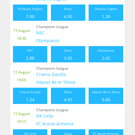
FK Kauno Zalgiris
Draw
Dinamo Zagreb
7.90
4.95
1.39
Champions League
11 August
NEC
18:30
Olympiacos
NEC
Draw
Olympiacos
2.88
3.45
2.42
Champions League
11 August
Crvena Zvezda
19:00
Hapoel Be er Sheva
Crvena Zvezda
Draw
Hapoel Be er Sheva
1.34
4.95
9.80
Champions League
11 August
NK Celje
19:15
FC Ararat-Armenia
NK Celje
Draw
FC Ararat-Armenia