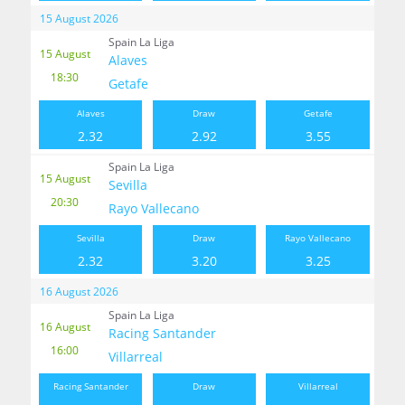
15 August 2026
Spain La Liga
15 August
Alaves
18:30
Getafe
Alaves
Draw
Getafe
2.32
2.92
3.55
Spain La Liga
15 August
Sevilla
20:30
Rayo Vallecano
Sevilla
Draw
Rayo Vallecano
2.32
3.20
3.25
16 August 2026
Spain La Liga
16 August
Racing Santander
16:00
Villarreal
Racing Santander
Draw
Villarreal