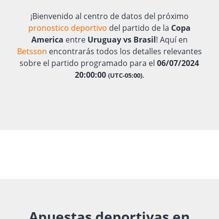
¡Bienvenido al centro de datos del próximo
pronostico deportivo
del partido de la
Copa
America
entre
Uruguay vs Brasil
! Aquí en
Betsson
encontrarás todos los detalles relevantes
sobre el partido programado para el
06/07/2024
20:00:00
.
(UTC-05:00)
Apuestas deportivas en