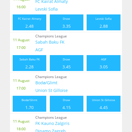
FC Kairat Almaty
16:00
Levski Sofia
FC Kairat Almaty
Draw
Levski Sofia
2.48
3.35
2.88
Champions League
11 August
Sabah Baku FK
17:00
AGF
Sabah Baku FK
Draw
AGF
2.28
3.45
3.05
Champions League
11 August
Bodø/Glimt
17:00
Union St Gilloise
Bodø/Glimt
Draw
Union St Gilloise
1.70
4.15
4.45
Champions League
11 August
FK Kauno Zalgiris
18:00
Dinamo Zagreb