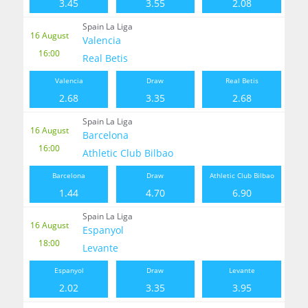
3.45
3.55
2.08
Spain La Liga
16 August
Valencia
16:00
Real Betis
Valencia
Draw
Real Betis
2.68
3.35
2.68
Spain La Liga
16 August
Barcelona
16:00
Athletic Club Bilbao
Barcelona
Draw
Athletic Club Bilbao
1.44
4.70
6.90
Spain La Liga
16 August
Espanyol
18:00
Levante
Espanyol
Draw
Levante
2.02
3.35
3.95