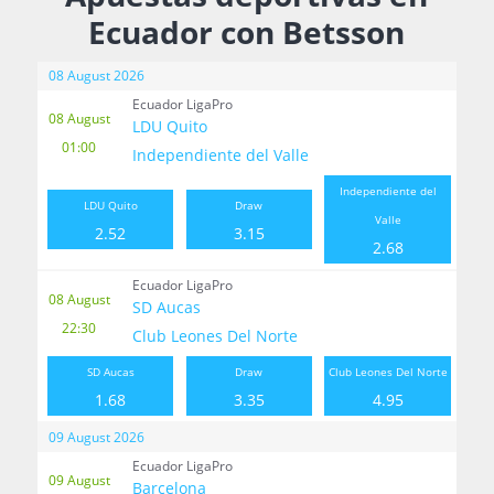
Ecuador con Betsson
08 August 2026
Ecuador LigaPro
08 August
LDU Quito
01:00
Independiente del Valle
Independiente del
LDU Quito
Draw
Valle
2.52
3.15
2.68
Ecuador LigaPro
08 August
SD Aucas
22:30
Club Leones Del Norte
SD Aucas
Draw
Club Leones Del Norte
1.68
3.35
4.95
09 August 2026
Ecuador LigaPro
09 August
Barcelona