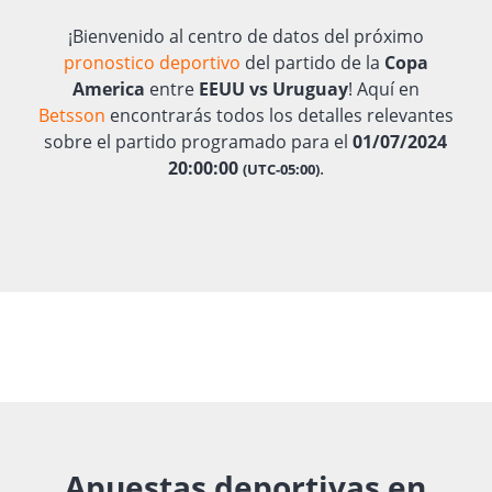
¡Bienvenido al centro de datos del próximo
pronostico deportivo
del partido de la
Copa
America
entre
EEUU vs Uruguay
! Aquí en
Betsson
encontrarás todos los detalles relevantes
sobre el partido programado para el
01/07/2024
20:00:00
.
(UTC-05:00)
Apuestas deportivas en