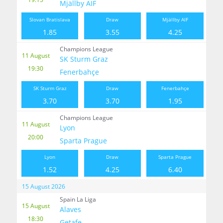
Mjällby AIF
Slovan Bratislava
Draw
Mjällby AIF
1.85
3.55
4.25
Champions League
11 August
SK Sturm Graz
19:30
Fenerbahçe
SK Sturm Graz
Draw
Fenerbahçe
3.70
3.70
1.95
Champions League
11 August
Lyon
20:00
Sparta Prague
Lyon
Draw
Sparta Prague
1.52
4.25
6.40
15 August 2026
Spain La Liga
15 August
Alaves
18:30
Getafe