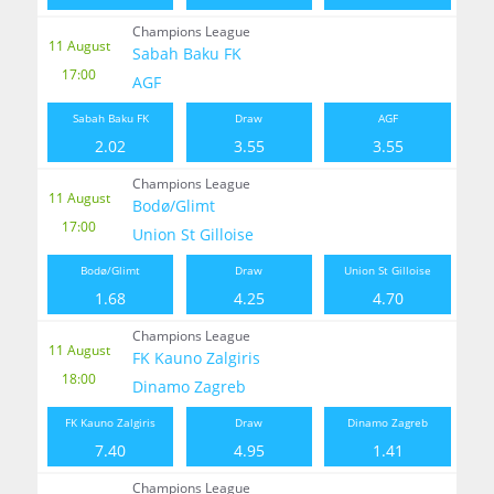
Champions League
11 August
Sabah Baku FK
17:00
AGF
Sabah Baku FK
Draw
AGF
2.02
3.55
3.55
Champions League
11 August
Bodø/Glimt
17:00
Union St Gilloise
Bodø/Glimt
Draw
Union St Gilloise
1.68
4.25
4.70
Champions League
11 August
FK Kauno Zalgiris
18:00
Dinamo Zagreb
FK Kauno Zalgiris
Draw
Dinamo Zagreb
7.40
4.95
1.41
Champions League