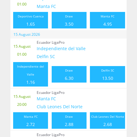
01:00
Manta FC
Deportivo Cuenca
Draw
Manta FC
1.65
3.50
4.95
15 August 2026
Ecuador LigaPro
15 August
Independiente del Valle
01:00
Delfin SC
Independiente del
Draw
Delfin SC
Valle
6.30
13.50
1.16
Ecuador LigaPro
15 August
Manta FC
20:00
Club Leones Del Norte
Manta FC
Draw
Club Leones Del Norte
2.72
2.88
2.68
Ecuador LigaPro