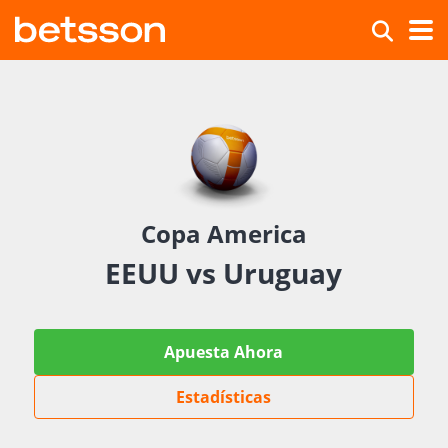
Copa America
EEUU vs Uruguay
Apuesta Ahora
Estadísticas