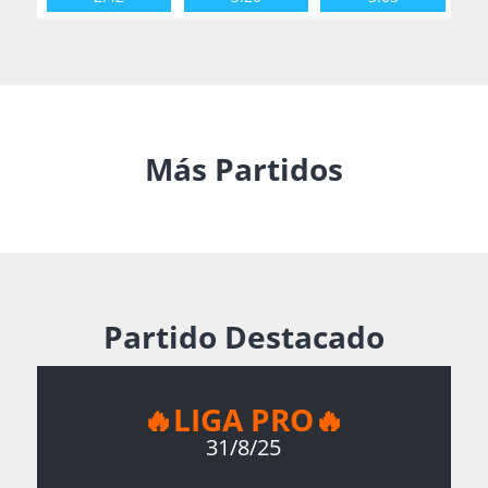
Más Partidos
Partido Destacado
🔥LIGA PRO🔥
31/8/25