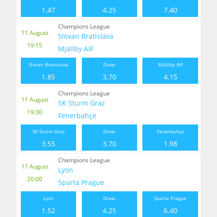
1.47
4.25
7.40
Champions League
11 August
Slovan Bratislava
19:15
Mjällby AIF
Slovan Bratislava
Draw
Mjällby AIF
1.85
3.70
4.15
Champions League
11 August
SK Sturm Graz
19:30
Fenerbahçe
SK Sturm Graz
Draw
Fenerbahçe
3.55
3.70
1.98
Champions League
11 August
Lyon
20:00
Sparta Prague
Lyon
Draw
Sparta Prague
1.52
4.25
6.40