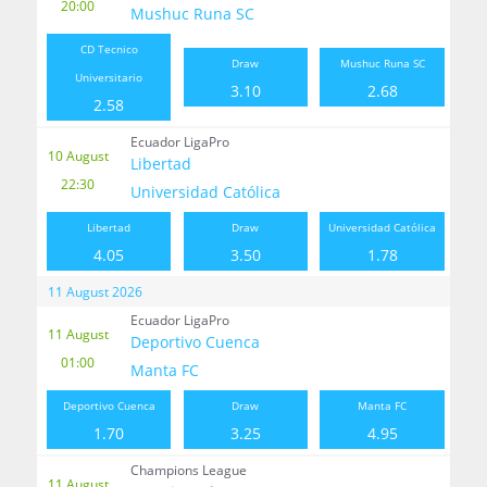
20:00
Mushuc Runa SC
CD Tecnico
Draw
Mushuc Runa SC
Universitario
3.10
2.68
2.58
Ecuador LigaPro
10 August
Libertad
22:30
Universidad Católica
Libertad
Draw
Universidad Católica
4.05
3.50
1.78
11 August 2026
Ecuador LigaPro
11 August
Deportivo Cuenca
01:00
Manta FC
Deportivo Cuenca
Draw
Manta FC
1.70
3.25
4.95
Champions League
11 August