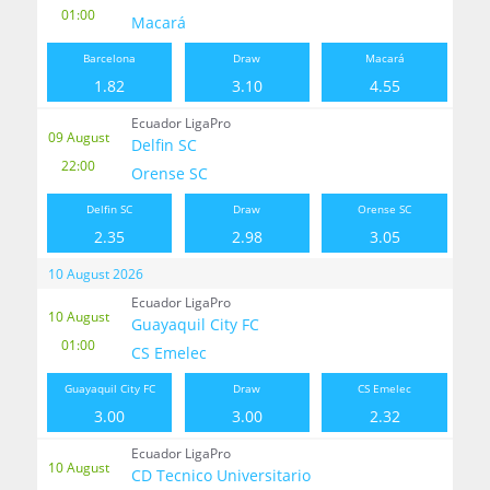
01:00
Macará
Barcelona
Draw
Macará
1.82
3.10
4.55
Ecuador LigaPro
09 August
Delfin SC
22:00
Orense SC
Delfin SC
Draw
Orense SC
2.35
2.98
3.05
10 August 2026
Ecuador LigaPro
10 August
Guayaquil City FC
01:00
CS Emelec
Guayaquil City FC
Draw
CS Emelec
3.00
3.00
2.32
Ecuador LigaPro
10 August
CD Tecnico Universitario