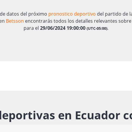
o de datos del próximo
pronostico deportivo
del partido de 
 en
Betsson
encontrarás todos los detalles relevantes sobr
para el
29/06/2024 19:00:00
.
(UTC-05:00)
deportivas en Ecuador c