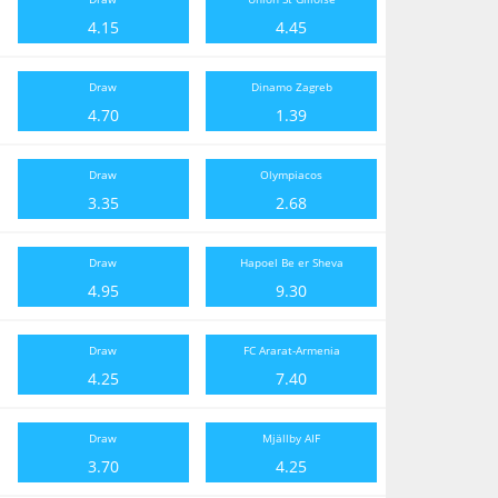
4.15
4.45
Draw
Dinamo Zagreb
4.70
1.39
Draw
Olympiacos
3.35
2.68
Draw
Hapoel Be er Sheva
4.95
9.30
Draw
FC Ararat-Armenia
4.25
7.40
Draw
Mjällby AIF
3.70
4.25