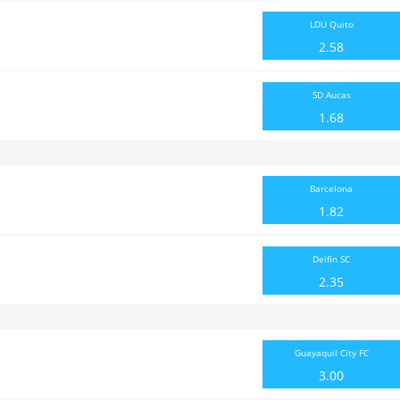
LDU Quito
2.58
SD Aucas
1.68
Barcelona
1.82
Delfin SC
2.35
Guayaquil City FC
3.00