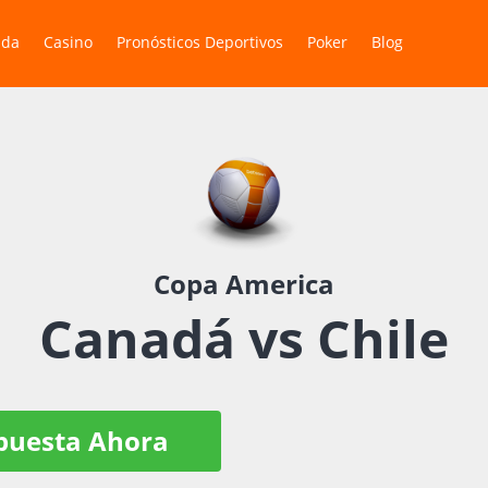
ida
Casino
Pronósticos Deportivos
Poker
Blog
Copa America
Canadá vs Chile
puesta Ahora