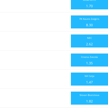
1.70
FK Kauno Zalgiris
8.30
NEC
2.62
Crvena Zvezda
1.35
NK Celje
1.47
Slovan Bratislava
1.82