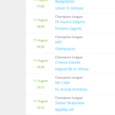
Bodø/Glimt
17:00
Union St Gilloise
Champions League
11 August
FK Kauno Zalgiris
18:00
Dinamo Zagreb
Champions League
11 August
NEC
18:30
Olympiacos
Champions League
11 August
Crvena Zvezda
19:00
Hapoel Be er Sheva
Champions League
11 August
NK Celje
19:15
FC Ararat-Armenia
Champions League
11 August
Slovan Bratislava
19:15
Mjällby AIF