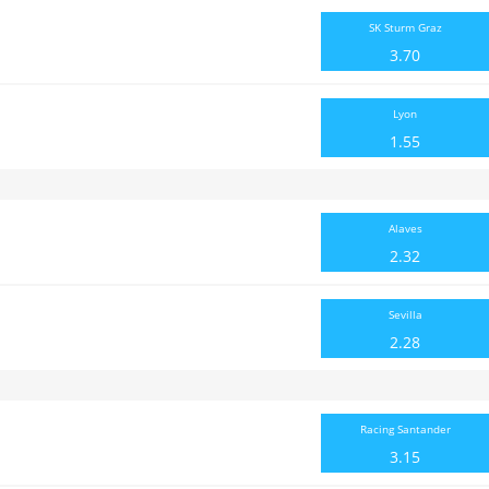
SK Sturm Graz
3.70
Lyon
1.55
Alaves
2.32
Sevilla
2.28
Racing Santander
3.15