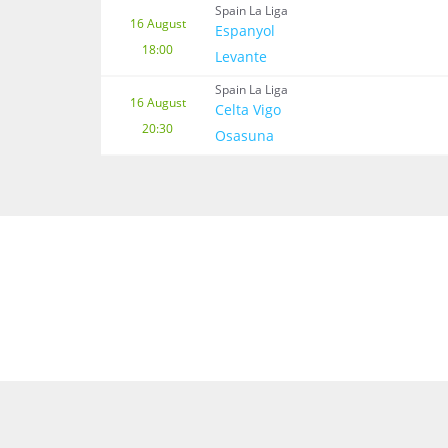
Spain La Liga
16 August
Espanyol
18:00
Levante
Spain La Liga
16 August
Celta Vigo
20:30
Osasuna