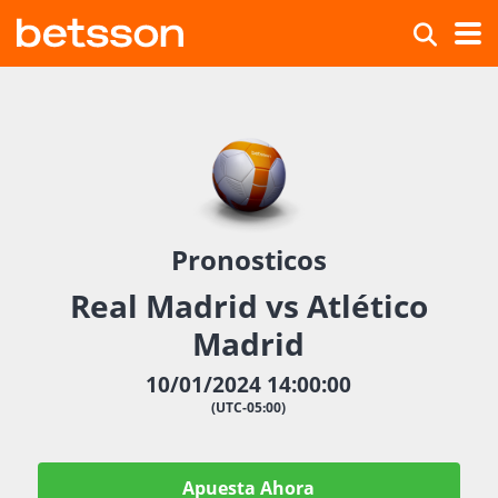
Pronosticos
Real Madrid vs Atlético
Madrid
10/01/2024 14:00:00
(UTC-05:00)
Apuesta Ahora