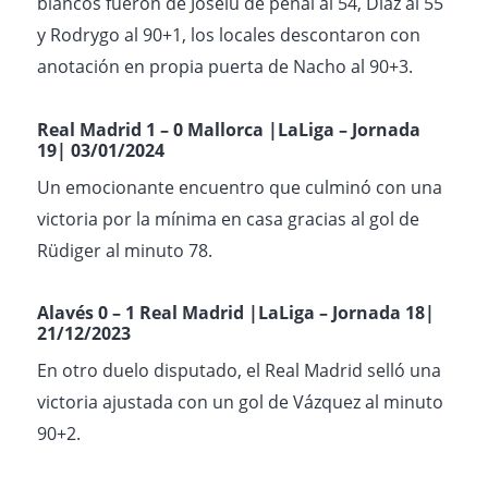
blancos fueron de Joselu de penal al 54, Díaz al 55
y Rodrygo al 90+1, los locales descontaron con
anotación en propia puerta de Nacho al 90+3.
Real Madrid 1 – 0 Mallorca |LaLiga – Jornada
19| 03/01/2024
Un emocionante encuentro que culminó con una
victoria por la mínima en casa gracias al gol de
Rüdiger al minuto 78.
Alavés 0 – 1 Real Madrid |LaLiga – Jornada 18|
21/12/2023
En otro duelo disputado, el Real Madrid selló una
victoria ajustada con un gol de Vázquez al minuto
90+2.