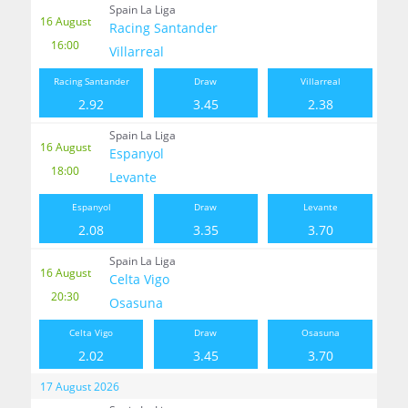
Spain La Liga
16 August
Racing Santander
16:00
Villarreal
Racing Santander
Draw
Villarreal
2.92
3.45
2.38
Spain La Liga
16 August
Espanyol
18:00
Levante
Espanyol
Draw
Levante
2.08
3.35
3.70
Spain La Liga
16 August
Celta Vigo
20:30
Osasuna
Celta Vigo
Draw
Osasuna
2.02
3.45
3.70
17 August 2026