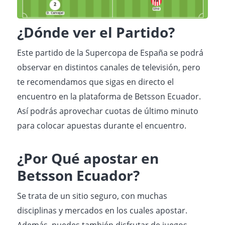
¿Dónde ver el Partido?
Este partido de la Supercopa de España se podrá
observar en distintos canales de televisión, pero
te recomendamos que sigas en directo el
encuentro en la plataforma de Betsson Ecuador.
Así podrás aprovechar cuotas de último minuto
para colocar apuestas durante el encuentro.
¿Por Qué apostar en
Betsson Ecuador?
Se trata de un sitio seguro, con muchas
disciplinas y mercados en los cuales apostar.
Además, puedes también disfrutar de juegos