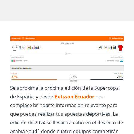
Se aproxima la próxima edición de la Supercopa
de España, y desde
Betsson Ecuador
nos
complace brindarte información relevante para
que puedas realizar tus apuestas deportivas. La
edición de 2024 se llevará a cabo en el desierto de
Arabia Saudí, donde cuatro equipos competirán