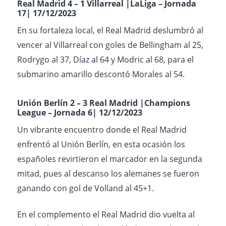
Real Madrid 4 – 1 Villarreal |LaLiga – Jornada
17| 17/12/2023
En su fortaleza local, el Real Madrid deslumbró al
vencer al Villarreal con goles de Bellingham al 25,
Rodrygo al 37, Díaz al 64 y Modric al 68, para el
submarino amarillo descontó Morales al 54.
Unión Berlín 2 – 3 Real Madrid |Champions
League – Jornada 6| 12/12/2023
Un vibrante encuentro donde el Real Madrid
enfrentó al Unión Berlín, en esta ocasión los
españoles revirtieron el marcador en la segunda
mitad, pues al descanso los alemanes se fueron
ganando con gol de Volland al 45+1.
En el complemento el Real Madrid dio vuelta al