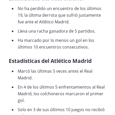
No ha perdido un encuentro de los últimos
19, la última derrota que sufrió justamente
fue ante el Atlético Madrid.
Lleva una racha ganadora de 5 partidos.
Ha marcado por lo menos un gol en los
últimos 10 encuentros consecutivos.
Estadísticas del Atlético Madrid
Marcó las últimas 5 veces antes el Real
Madrid.
En 4 de los últimos 5 enfrentamientos al Real
Madrid, los colchoneros marcaron el primer
gol.
Solo en 3 de sus últimos 10 juegos no recibió