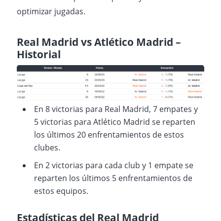
optimizar jugadas.
Real Madrid vs Atlético Madrid –
Historial
En 8 victorias para Real Madrid, 7 empates y
5 victorias para Atlético Madrid se reparten
los últimos 20 enfrentamientos de estos
clubes.
En 2 victorias para cada club y 1 empate se
reparten los últimos 5 enfrentamientos de
estos equipos.
Estadísticas del Real Madrid