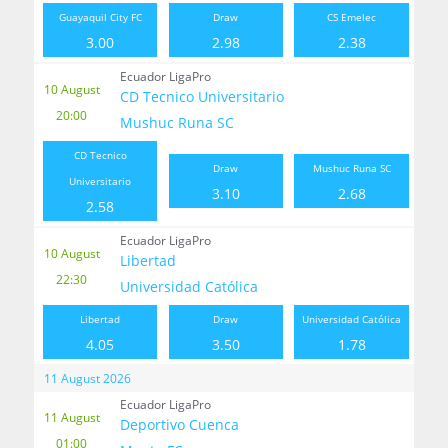
Guayaquil City FC
Draw
CS Emelec
3.00
2.98
2.38
Ecuador LigaPro
10 August
CD Tecnico Universitario
20:00
Mushuc Runa SC
CD Tecnico
Draw
Mushuc Runa SC
Universitario
3.10
2.68
2.58
Ecuador LigaPro
10 August
Libertad
22:30
Universidad Católica
Libertad
Draw
Universidad Católica
4.05
3.50
1.78
11 August 2026
Ecuador LigaPro
11 August
Deportivo Cuenca
01:00