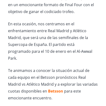
en un emocionante formato de Final Four con el
objetivo de ganar el codiciado trofeo.
En esta ocasión, nos centramos en el
enfrentamiento entre Real Madrid y Atlético
Madrid, que será una de las semifinales de la
Supercopa de España. El partido está
programado para el 10 de enero en el Al-Awwal
Park.
Te animamos a conocer la situación actual de
cada equipo en el Betsson pronósticos Real
Madrid vs Atlético Madrid y a explorar las variadas
cuotas disponibles en
Betsson
para este
emocionante encuentro.