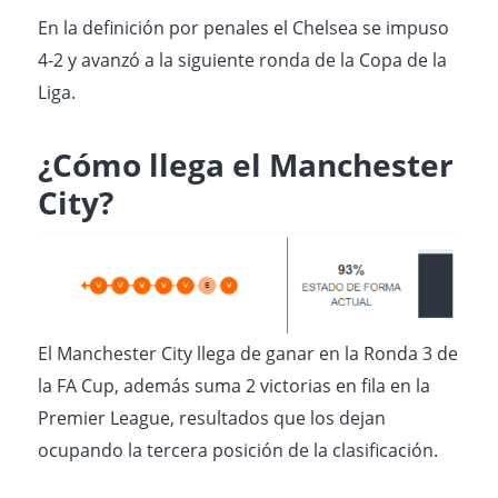
En la definición por penales el Chelsea se impuso
4-2 y avanzó a la siguiente ronda de la Copa de la
Liga.
¿Cómo llega el Manchester
City?
El Manchester City llega de ganar en la Ronda 3 de
la FA Cup, además suma 2 victorias en fila en la
Premier League, resultados que los dejan
ocupando la tercera posición de la clasificación.