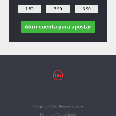
1.82
3.50
3.90
Abrir cuenta para apostar
© Copyright
2026
Betsson Ecuador
Términos Y Condiciones