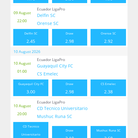
Ecuador LigaPro
09 August
Delfin SC
22:00
Orense SC
Delfin SC
Draw
Orense SC
2.45
2.98
2.92
10 August 2026
Ecuador LigaPro
10 August
Guayaquil City FC
01:00
CS Emelec
Guayaquil City FC
Draw
CS Emelec
3.00
2.98
2.38
Ecuador LigaPro
10 August
CD Tecnico Universitario
20:00
Mushuc Runa SC
CD Tecnico
Draw
Mushuc Runa SC
Universitario