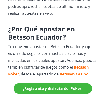
podrás aprovechar cuotas de último minuto y
realizar apuestas en vivo.
¿Por Qué apostar en
Betsson Ecuador?
Te conviene apostar en Betsson Ecuador ya que
es un sitio seguro, con muchas disciplinas y
mercados en los cuales apostar. Además, puedes
también disfrutar de juegos como el
Betsson
Póker
, desde el apartado de
Betsson Casino
.
¡Regístrate y disfruta del Póker!