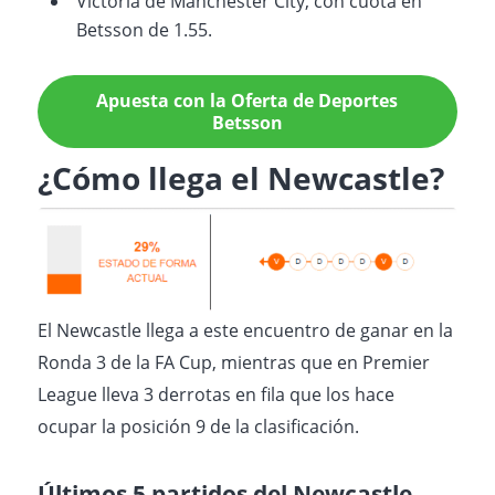
Victoria de Manchester City, con cuota en
Betsson de 1.55.
Apuesta con la Oferta de Deportes
Betsson
¿Cómo llega el Newcastle?
El Newcastle llega a este encuentro de ganar en la
Ronda 3 de la FA Cup, mientras que en Premier
League lleva 3 derrotas en fila que los hace
ocupar la posición 9 de la clasificación.
Últimos 5 partidos del Newcastle