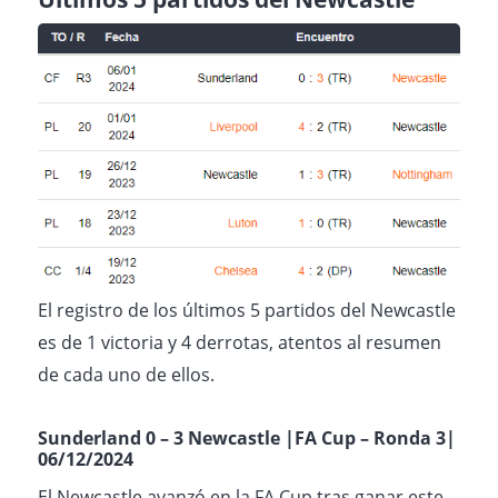
El registro de los últimos 5 partidos del Newcastle
es de 1 victoria y 4 derrotas, atentos al resumen
de cada uno de ellos.
Sunderland 0 – 3 Newcastle |FA Cup – Ronda 3|
06/12/2024
El Newcastle avanzó en la FA Cup tras ganar este