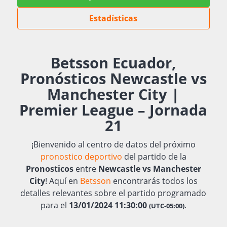
Estadísticas
Betsson Ecuador,
Pronósticos Newcastle vs
Manchester City |
Premier League – Jornada
21
¡Bienvenido al centro de datos del próximo
pronostico deportivo
del partido de la
Pronosticos
entre
Newcastle vs Manchester
City
! Aquí en
Betsson
encontrarás todos los
detalles relevantes sobre el partido programado
para el
13/01/2024 11:30:00
.
(UTC-05:00)