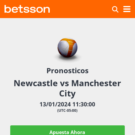
Pronosticos
Newcastle vs Manchester
City
13/01/2024 11:30:00
(UTC-05:00)
Apuesta Ahora