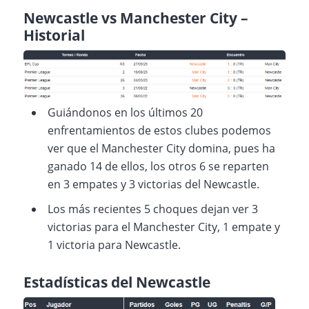
Newcastle vs Manchester City –
Historial
Guiándonos en los últimos 20
enfrentamientos de estos clubes podemos
ver que el Manchester City domina, pues ha
ganado 14 de ellos, los otros 6 se reparten
en 3 empates y 3 victorias del Newcastle.
Los más recientes 5 choques dejan ver 3
victorias para el Manchester City, 1 empate y
1 victoria para Newcastle.
Estadísticas del Newcastle