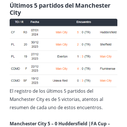
Últimos 5 partidos del Manchester
City
El registro de los últimos 5 partidos del
Manchester City es de 5 victorias, atentos al
resumen de cada uno de estos encuentros.
Manchester City 5 – 0 Huddersfield |FA Cup –