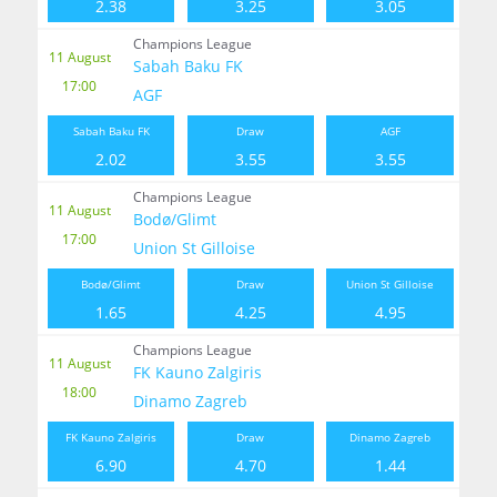
2.38
3.25
3.05
Champions League
11 August
Sabah Baku FK
17:00
AGF
Sabah Baku FK
Draw
AGF
2.02
3.55
3.55
Champions League
11 August
Bodø/Glimt
17:00
Union St Gilloise
Bodø/Glimt
Draw
Union St Gilloise
1.65
4.25
4.95
Champions League
11 August
FK Kauno Zalgiris
18:00
Dinamo Zagreb
FK Kauno Zalgiris
Draw
Dinamo Zagreb
6.90
4.70
1.44