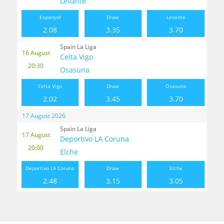
Levante
Espanyol
Draw
Levante
2.08
3.35
3.70
Spain La Liga
16 August
Celta Vigo
20:30
Osasuna
Celta Vigo
Draw
Osasuna
2.02
3.45
3.70
17 August 2026
Spain La Liga
17 August
Deportivo LA Coruna
20:00
Elche
Deportivo LA Coruna
Draw
Elche
2.48
3.15
3.05