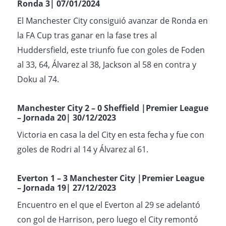
Ronda 3| 07/01/2024
El Manchester City consiguió avanzar de Ronda en
la FA Cup tras ganar en la fase tres al
Huddersfield, este triunfo fue con goles de Foden
al 33, 64, Álvarez al 38, Jackson al 58 en contra y
Doku al 74.
Manchester City 2 – 0 Sheffield |Premier League
– Jornada 20| 30/12/2023
Victoria en casa la del City en esta fecha y fue con
goles de Rodri al 14 y Álvarez al 61.
Everton 1 – 3 Manchester City |Premier League
– Jornada 19| 27/12/2023
Encuentro en el que el Everton al 29 se adelantó
con gol de Harrison, pero luego el City remontó