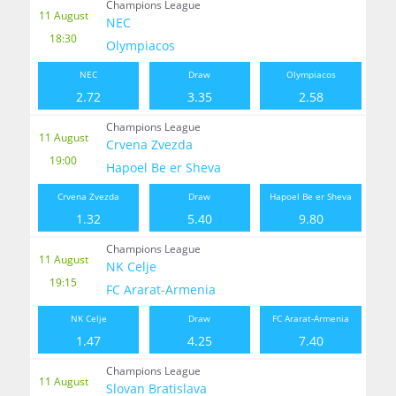
Champions League
11 August
NEC
18:30
Olympiacos
NEC
Draw
Olympiacos
2.72
3.35
2.58
Champions League
11 August
Crvena Zvezda
19:00
Hapoel Be er Sheva
Crvena Zvezda
Draw
Hapoel Be er Sheva
1.32
5.40
9.80
Champions League
11 August
NK Celje
19:15
FC Ararat-Armenia
NK Celje
Draw
FC Ararat-Armenia
1.47
4.25
7.40
Champions League
11 August
Slovan Bratislava