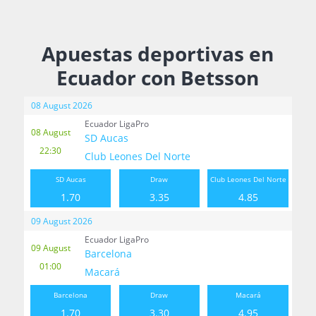
Apuestas deportivas en
Ecuador con Betsson
08 August 2026
Ecuador LigaPro
08 August
SD Aucas
22:30
Club Leones Del Norte
SD Aucas
Draw
Club Leones Del Norte
1.70
3.35
4.85
09 August 2026
Ecuador LigaPro
09 August
Barcelona
01:00
Macará
Barcelona
Draw
Macará
1.70
3.30
4.95