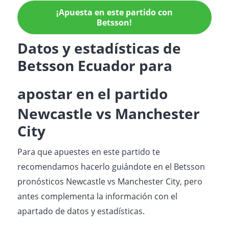
¡
Apuesta en este partido con
Betsson!
Datos y estadísticas de
Betsson Ecuador para
apostar en el partido
Newcastle vs Manchester
City
Para que apuestes en este partido te
recomendamos hacerlo guiándote en el Betsson
pronósticos Newcastle vs Manchester City, pero
antes complementa la información con el
apartado de datos y estadísticas.