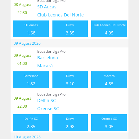
Ecuador LigaPro
08 August
SD Aucas
22:30
Club Leones Del Norte
SD Aucas
Draw
Club Leones Del Norte
1.68
3.35
4.95
09 August 2026
Ecuador LigaPro
09 August
Barcelona
01:00
Macará
Barcelona
Draw
Macará
1.82
3.10
4.55
Ecuador LigaPro
09 August
Delfin SC
22:00
Orense SC
Delfin SC
Draw
Orense SC
2.35
2.98
3.05
10 August 2026