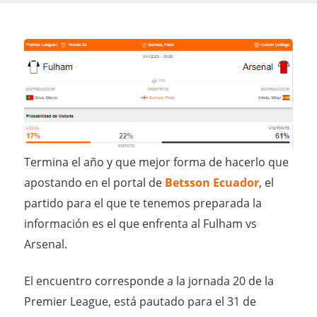
Termina el año y que mejor forma de hacerlo que
apostando en el portal de
Betsson Ecuador
, el
partido para el que te tenemos preparada la
información es el que enfrenta al Fulham vs
Arsenal.
El encuentro corresponde a la jornada 20 de la
Premier League, está pautado para el 31 de