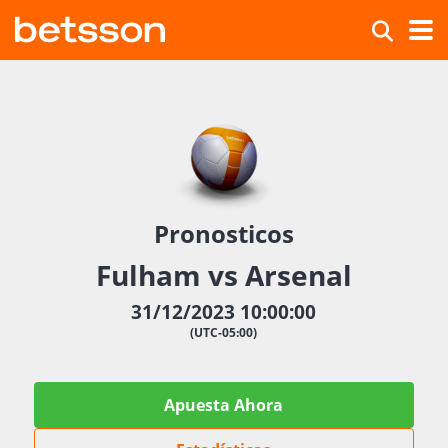
Pronosticos
Fulham vs Arsenal
31/12/2023 10:00:00
(UTC-05:00)
Apuesta Ahora