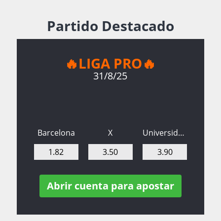
Partido Destacado
🔥LIGA PRO🔥
31/8/25
Barcelona
X
Universidad Catolica
1.82
3.50
3.90
Abrir cuenta para apostar