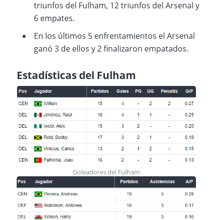
triunfos del Fulham, 12 triunfos del Arsenal y
6 empates.
En los últimos 5 enfrentamientos el Arsenal
ganó 3 de ellos y 2 finalizaron empatados.
Estadísticas del Fulham
Goleadores del Fulham