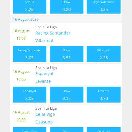
Sevilla
Draw
Rayo Vallecano
2.28
3.20
3.35
16 August 2026
Spain La Liga
16 August
Racing Santander
16:00
Villarreal
Racing Santander
Draw
Villarreal
3.05
3.55
2.28
Spain La Liga
16 August
Espanyol
18:00
Levante
Espanyol
Draw
Levante
2.08
3.35
3.70
Spain La Liga
16 August
Celta Vigo
20:30
Osasuna
Celta Vigo
Draw
Osasuna