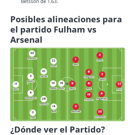
Betsson de 1.63.
Posibles alineaciones para
el partido Fulham vs
Arsenal
¿Dónde ver el Partido?