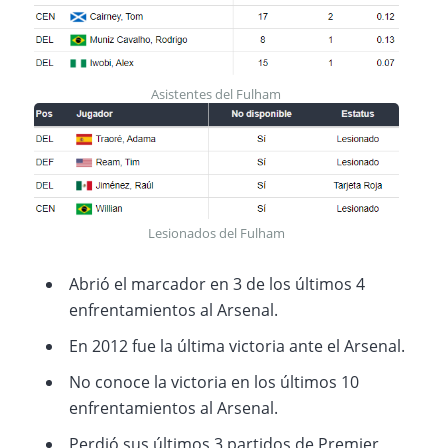
Asistentes del Fulham
Lesionados del Fulham
Abrió el marcador en 3 de los últimos 4
enfrentamientos al Arsenal.
En 2012 fue la última victoria ante el Arsenal.
No conoce la victoria en los últimos 10
enfrentamientos al Arsenal.
Perdió sus últimos 3 partidos de Premier