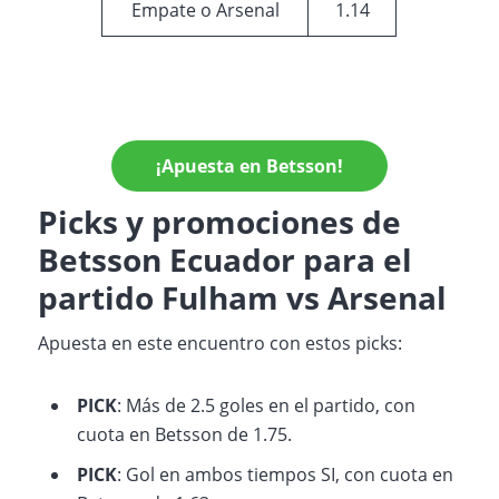
Empate o Arsenal
1.14
¡Apuesta en Betsson!
Picks y promociones de
Betsson Ecuador para el
partido Fulham vs Arsenal
Apuesta en este encuentro con estos picks:
PICK
: Más de 2.5 goles en el partido, con
cuota en Betsson de 1.75.
PICK
: Gol en ambos tiempos SI, con cuota en