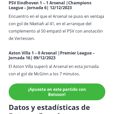
PSV Eindhoven 1 – 1 Arsenal |Champions
League – Jornada 6| 12/12/2023
Encuentro en el que el Arsenal se puso en ventaja
con gol de Nketiah al 41, en el arranque del
complemento al 50 empató el PSV con anotación
de Vertessen.
Aston Villa 1 – 0 Arsenal |Premier League –
Jornada 16| 09/12/2023
El Aston Villa superó al Arsenal en esta jornada
con el gol de McGinn a los 7 minutos.
¡
Apuesta en este partido con
Betsson!
Datos y estadísticas de