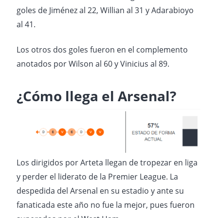
goles de Jiménez al 22, Willian al 31 y Adarabioyo
al 41.
Los otros dos goles fueron en el complemento
anotados por Wilson al 60 y Vinicius al 89.
¿Cómo llega el Arsenal?
Los dirigidos por Arteta llegan de tropezar en liga
y perder el liderato de la Premier League. La
despedida del Arsenal en su estadio y ante su
fanaticada este año no fue la mejor, pues fueron