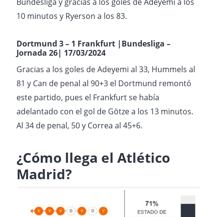
Bundesliga y gracias a los goles de Adeyemi a los
10 minutos y Ryerson a los 83.
Dortmund 3 – 1 Frankfurt |Bundesliga –
Jornada 26| 17/03/2024
Gracias a los goles de Adeyemi al 33, Hummels al
81 y Can de penal al 90+3 el Dortmund remontó
este partido, pues el Frankfurt se había
adelantado con el gol de Götze a los 13 minutos.
Al 34 de penal, 50 y Correa al 45+6.
¿Cómo llega el Atlético
Madrid?