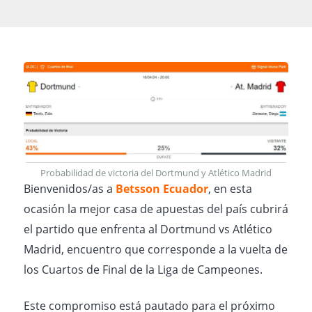
Probabilidad de victoria del Dortmund y Atlético Madrid
Bienvenidos/as a
Betsson Ecuador
, en esta
ocasión la mejor casa de apuestas del país cubrirá
el partido que enfrenta al Dortmund vs Atlético
Madrid, encuentro que corresponde a la vuelta de
los Cuartos de Final de la Liga de Campeones.
Este compromiso está pautado para el próximo