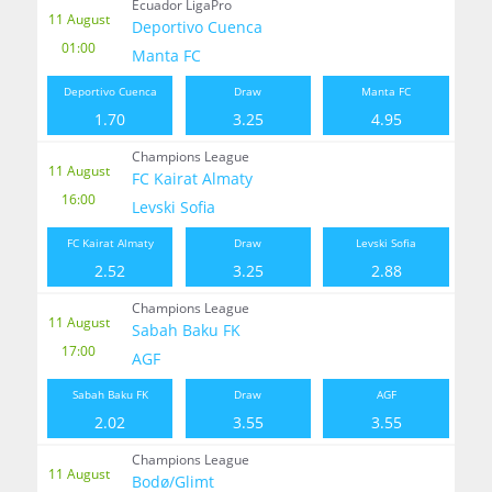
Ecuador LigaPro
11 August
Deportivo Cuenca
01:00
Manta FC
Deportivo Cuenca
Draw
Manta FC
1.70
3.25
4.95
Champions League
11 August
FC Kairat Almaty
16:00
Levski Sofia
FC Kairat Almaty
Draw
Levski Sofia
2.52
3.25
2.88
Champions League
11 August
Sabah Baku FK
17:00
AGF
Sabah Baku FK
Draw
AGF
2.02
3.55
3.55
Champions League
11 August
Bodø/Glimt