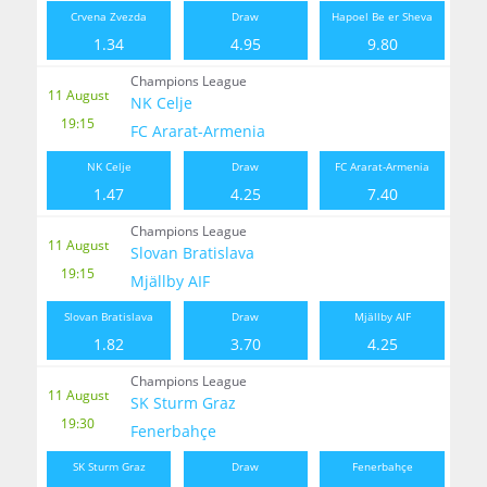
Crvena Zvezda
Draw
Hapoel Be er Sheva
1.34
4.95
9.80
Champions League
11 August
NK Celje
19:15
FC Ararat-Armenia
NK Celje
Draw
FC Ararat-Armenia
1.47
4.25
7.40
Champions League
11 August
Slovan Bratislava
19:15
Mjällby AIF
Slovan Bratislava
Draw
Mjällby AIF
1.82
3.70
4.25
Champions League
11 August
SK Sturm Graz
19:30
Fenerbahçe
SK Sturm Graz
Draw
Fenerbahçe