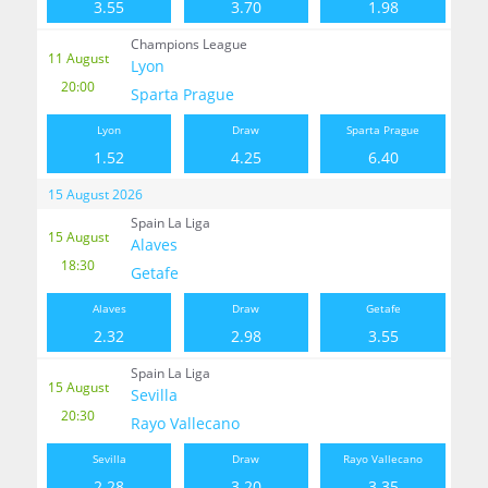
3.55
3.70
1.98
Champions League
11 August
Lyon
20:00
Sparta Prague
Lyon
Draw
Sparta Prague
1.52
4.25
6.40
15 August 2026
Spain La Liga
15 August
Alaves
18:30
Getafe
Alaves
Draw
Getafe
2.32
2.98
3.55
Spain La Liga
15 August
Sevilla
20:30
Rayo Vallecano
Sevilla
Draw
Rayo Vallecano
2.28
3.20
3.35