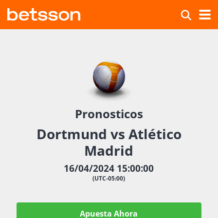
Pronosticos
Dortmund vs Atlético
Madrid
16/04/2024 15:00:00
(UTC-05:00)
Apuesta Ahora