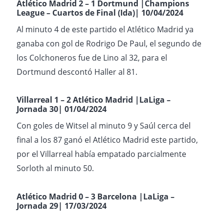
Atlético Madrid 2 – 1 Dortmund |Champions
League – Cuartos de Final (Ida)| 10/04/2024
Al minuto 4 de este partido el Atlético Madrid ya
ganaba con gol de Rodrigo De Paul, el segundo de
los Colchoneros fue de Lino al 32, para el
Dortmund descontó Haller al 81.
Villarreal 1 – 2 Atlético Madrid |LaLiga –
Jornada 30| 01/04/2024
Con goles de Witsel al minuto 9 y Saúl cerca del
final a los 87 ganó el Atlético Madrid este partido,
por el Villarreal había empatado parcialmente
Sorloth al minuto 50.
Atlético Madrid 0 – 3 Barcelona |LaLiga –
Jornada 29| 17/03/2024