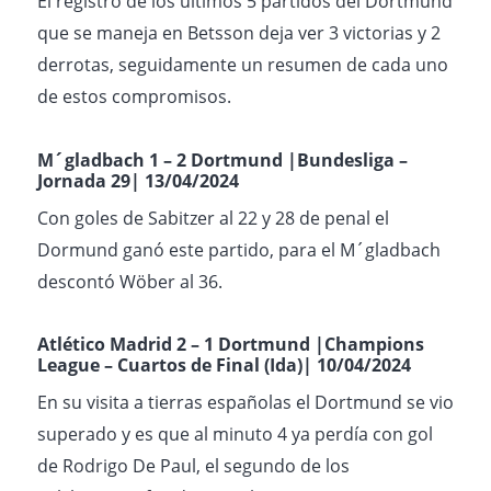
El registro de los últimos 5 partidos del Dortmund
que se maneja en Betsson deja ver 3 victorias y 2
derrotas, seguidamente un resumen de cada uno
de estos compromisos.
M´gladbach 1 – 2 Dortmund |Bundesliga –
Jornada 29| 13/04/2024
Con goles de Sabitzer al 22 y 28 de penal el
Dormund ganó este partido, para el M´gladbach
descontó Wöber al 36.
Atlético Madrid 2 – 1 Dortmund |Champions
League – Cuartos de Final (Ida)| 10/04/2024
En su visita a tierras españolas el Dortmund se vio
superado y es que al minuto 4 ya perdía con gol
de Rodrigo De Paul, el segundo de los