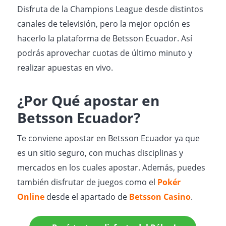
Disfruta de la Champions League desde distintos
canales de televisión, pero la mejor opción es
hacerlo la plataforma de Betsson Ecuador. Así
podrás aprovechar cuotas de último minuto y
realizar apuestas en vivo.
¿Por Qué apostar en
Betsson Ecuador?
Te conviene apostar en Betsson Ecuador ya que
es un sitio seguro, con muchas disciplinas y
mercados en los cuales apostar. Además, puedes
también disfrutar de juegos como el
Pokér
Online
desde el apartado de
Betsson Casino
.