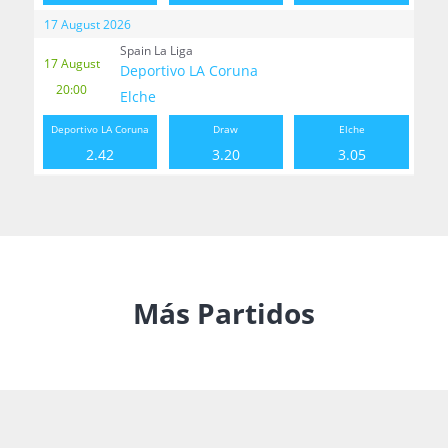
17 August 2026
Spain La Liga
17 August
Deportivo LA Coruna
20:00
Elche
Deportivo LA Coruna
Draw
Elche
2.42
3.20
3.05
Más Partidos