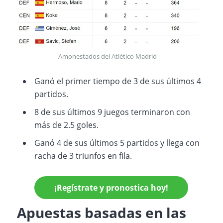
Amonestados del Atlético Madrid
Ganó el primer tiempo de 3 de sus últimos 4
partidos.
8 de sus últimos 9 juegos terminaron con
más de 2.5 goles.
Ganó 4 de sus últimos 5 partidos y llega con
racha de 3 triunfos en fila.
¡Regístrate y pronostica hoy!
Apuestas basadas en las